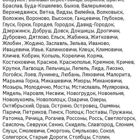
Браслав, Буда-Кошелево, Быхов, Валерьяново,
Верхнедвинск, Ветка, Видзы, Вилейка, Волковыск,
Воложин, Вороново, Высокое, Ганцевичи, Глубокое,
Глуск, Горки, Городея, Городок, Давид-Городок,
Дзержинск, Добруш, Довск, Докшицы, Дрогичин,
Дубровно, Дятлово, Ельск, Жабинка, Житковичи,
Жлобин , Жодино, Заславль, Зельва, Иваново,
Ивацевичи, Ивье, Калинковичи, Клецк, Климовичи,
Кличев, Кобрин, Копыль, Кореличи, Корма,
Костюковичи, Красное, Краснополье, Кремное, Кричев,
Крупки, Лагвощи, Лельчицы, Лепель, Лида, Лиозно,
Логойск, Лоев, Лунинец, Любань, Ляховичи, Малорита,
Марьина Горка, Микашевичи, Миоры, Михановичи,
Мозырь, Молодечно, Мосты, Мстиславль, Муляровка,
Мядель, Наровля, Несвиж, Новогрудок, Новоельня,
Новолукомль, Новополоцк, Озаричи, Озеры,
Октябрьский, Орша, Острино, Островец, Ошмяны,
Паричи, Петриков, Пинск, Полоцк, Поставы, Пружаны,
Ратомка, Речица, Рогачев, Россоны, Россь, Светлогорск,
Свислочь, Севруки, Сенно, Скидель, Славгород, Слоним,
Слуцк, Смолевичи, Сморгонь, Смульково, Сокол,
Солигорск, Старые Дороги, Столбцы, Столин,