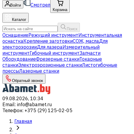
Смотрел
Войти
Корзина
Каталог
Поиск
Оснащение
Режущий инструмент
Инструментальная
оснастка
Крепление заготовки
СОЖ, масла
Для
электроэрозии
Для лазера
Измерительный
инструмент
Гибочный инструмент
Запчасти
Оборудование
Фрезерные станки
Токарные
станки
Электроэрозионные станки
Листогибочные
прессы
Лазерные станки
Обратный звонок
09.08.2026, 10:34
Email
:
info@abamet.ru
Телефон
:
+375 (29) 125-02-05
Главная