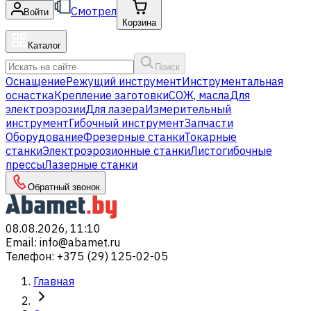
Смотрел
Войти
Корзина
Каталог
Поиск
Оснащение
Режущий инструмент
Инструментальная
оснастка
Крепление заготовки
СОЖ, масла
Для
электроэрозии
Для лазера
Измерительный
инструмент
Гибочный инструмент
Запчасти
Оборудование
Фрезерные станки
Токарные
станки
Электроэрозионные станки
Листогибочные
прессы
Лазерные станки
Обратный звонок
08.08.2026, 11:10
Email
:
info@abamet.ru
Телефон
:
+375 (29) 125-02-05
Главная