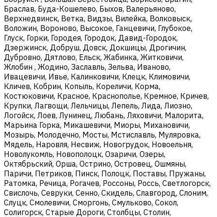
Браслав, Буда-Кошелево, Быхов, Валерьяново,
Верхнедвинск, Ветка, Видзы, Вилейка, Волковыск,
Воложин, Вороново, Высокое, Ганцевичи, Глубокое,
Глуск, Горки, Городея, Городок, Давид-Городок,
Дзержинск, Добруш, Довск, Докшицы, Дрогичин,
Дубровно, Дятлово, Ельск, Жабинка, Житковичи,
Жлобин , Жодино, Заславль, Зельва, Иваново,
Ивацевичи, Ивье, Калинковичи, Клецк, Климовичи,
Кличев, Кобрин, Копыль, Кореличи, Корма,
Костюковичи, Красное, Краснополье, Кремное, Кричев,
Крупки, Лагвощи, Лельчицы, Лепель, Лида, Лиозно,
Логойск, Лоев, Лунинец, Любань, Ляховичи, Малорита,
Марьина Горка, Микашевичи, Миоры, Михановичи,
Мозырь, Молодечно, Мосты, Мстиславль, Муляровка,
Мядель, Наровля, Несвиж, Новогрудок, Новоельня,
Новолукомль, Новополоцк, Озаричи, Озеры,
Октябрьский, Орша, Острино, Островец, Ошмяны,
Паричи, Петриков, Пинск, Полоцк, Поставы, Пружаны,
Ратомка, Речица, Рогачев, Россоны, Россь, Светлогорск,
Свислочь, Севруки, Сенно, Скидель, Славгород, Слоним,
Слуцк, Смолевичи, Сморгонь, Смульково, Сокол,
Солигорск, Старые Дороги, Столбцы, Столин,