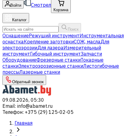
Смотрел
Войти
Корзина
Каталог
Поиск
Оснащение
Режущий инструмент
Инструментальная
оснастка
Крепление заготовки
СОЖ, масла
Для
электроэрозии
Для лазера
Измерительный
инструмент
Гибочный инструмент
Запчасти
Оборудование
Фрезерные станки
Токарные
станки
Электроэрозионные станки
Листогибочные
прессы
Лазерные станки
Обратный звонок
09.08.2026, 05:30
Email
:
info@abamet.ru
Телефон
:
+375 (29) 125-02-05
Главная