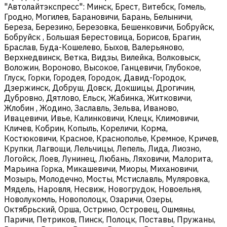
"Автолайтэкспресс": Минск, Брест, Витебск, Гомель,
Гродно, Могилев, Барановичи, Барань, Белыничи,
Береза, Березино, Березовка, Бешенковичи, Бобруйск,
Бобруйск , Большая Берестовица, Борисов, Брагин,
Браслав, Буда-Кошелево, Быхов, Валерьяново,
Верхнедвинск, Ветка, Видзы, Вилейка, Волковыск,
Воложин, Вороново, Высокое, Ганцевичи, Глубокое,
Глуск, Горки, Городея, Городок, Давид-Городок,
Дзержинск, Добруш, Довск, Докшицы, Дрогичин,
Дубровно, Дятлово, Ельск, Жабинка, Житковичи,
Жлобин , Жодино, Заславль, Зельва, Иваново,
Ивацевичи, Ивье, Калинковичи, Клецк, Климовичи,
Кличев, Кобрин, Копыль, Кореличи, Корма,
Костюковичи, Красное, Краснополье, Кремное, Кричев,
Крупки, Лагвощи, Лельчицы, Лепель, Лида, Лиозно,
Логойск, Лоев, Лунинец, Любань, Ляховичи, Малорита,
Марьина Горка, Микашевичи, Миоры, Михановичи,
Мозырь, Молодечно, Мосты, Мстиславль, Муляровка,
Мядель, Наровля, Несвиж, Новогрудок, Новоельня,
Новолукомль, Новополоцк, Озаричи, Озеры,
Октябрьский, Орша, Острино, Островец, Ошмяны,
Паричи, Петриков, Пинск, Полоцк, Поставы, Пружаны,