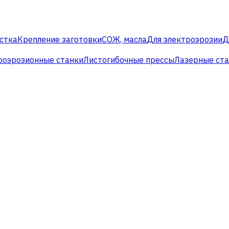
стка
Крепление заготовки
СОЖ, масла
Для электроэрозии
Д
роэрозионные станки
Листогибочные прессы
Лазерные ст