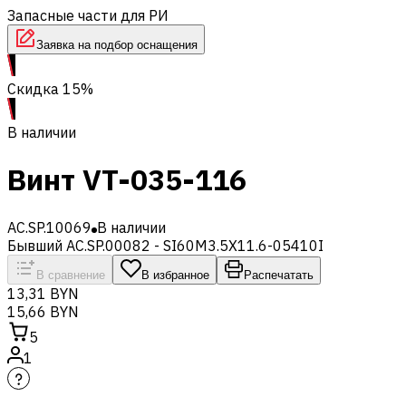
Запасные части для РИ
Заявка на подбор оснащения
Скидка 15%
В наличии
Винт VT-035-116
AC.SP.10069
В наличии
Бывший AC.SP.00082 - SI60M3.5X11.6-05410I
В сравнение
В избранное
Распечатать
13,31 BYN
15,66 BYN
5
1