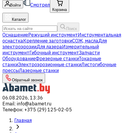
Смотрел
Войти
Корзина
Каталог
Поиск
Оснащение
Режущий инструмент
Инструментальная
оснастка
Крепление заготовки
СОЖ, масла
Для
электроэрозии
Для лазера
Измерительный
инструмент
Гибочный инструмент
Запчасти
Оборудование
Фрезерные станки
Токарные
станки
Электроэрозионные станки
Листогибочные
прессы
Лазерные станки
Обратный звонок
06.08.2026, 13:36
Email
:
info@abamet.ru
Телефон
:
+375 (29) 125-02-05
Главная