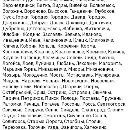
Верхнедвинск, Ветка, Видзы, Вилейка, Волковыск,
Воложин, Вороново, Высокое, Ганцевичи, Глубокое,
Глуск, Горки, Городея, Городок, Давид-Городок,
Дзержинск, Добруш, Довск, Докшицы, Дрогичин,
Дубровно, Дятлово, Ельск, Жабинка, Житковичи,
Жлобин , Жодино, Заславль, Зельва, Иваново,
Ивацевичи, Ивье, Калинковичи, Клецк, Климовичи,
Кличев, Кобрин, Копыль, Кореличи, Корма,
Костюковичи, Красное, Краснополье, Кремное, Кричев,
Крупки, Лагвощи, Лельчицы, Лепель, Лида, Лиозно,
Логойск, Лоев, Лунинец, Любань, Ляховичи, Малорита,
Марьина Горка, Микашевичи, Миоры, Михановичи,
Мозырь, Молодечно, Мосты, Мстиславль, Муляровка,
Мядель, Наровля, Несвиж, Новогрудок, Новоельня,
Новолукомль, Новополоцк, Озаричи, Озеры,
Октябрьский, Орша, Острино, Островец, Ошмяны,
Паричи, Петриков, Пинск, Полоцк, Поставы, Пружаны,
Ратомка, Речица, Рогачев, Россоны, Россь, Светлогорск,
Свислочь, Севруки, Сенно, Скидель, Славгород, Слоним,
Слуцк, Смолевичи, Сморгонь, Смульково, Сокол,
Солигорск, Старые Дороги, Столбцы, Столин,
Тереховка, Толочин, Узда, Фаниполь, Хатежино,