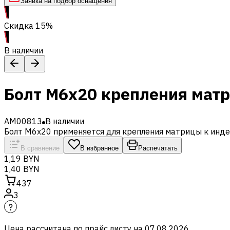
Заявка на подбор оснащения
Скидка 15%
В наличии
Болт М6х20 крепления мат
AM00813
В наличии
Болт М6х20 применяется для крепления матрицы к индек
В сравнение
В избранное
Распечатать
1,19 BYN
1,40 BYN
437
3
Цена рассчитана по прайс листу на
07.08.2026