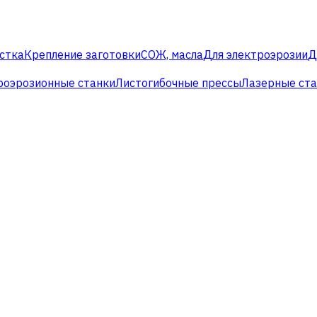
стка
Крепление заготовки
СОЖ, масла
Для электроэрозии
Д
роэрозионные станки
Листогибочные прессы
Лазерные ст