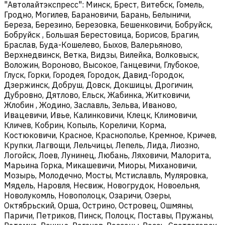
"Автолайтэкспресс": Минск, Брест, Витебск, Гомель,
Гродно, Могилев, Барановичи, Барань, Белыничи,
Береза, Березино, Березовка, Бешенковичи, Бобруйск,
Бобруйск , Большая Берестовица, Борисов, Брагин,
Браслав, Буда-Кошелево, Быхов, Валерьяново,
Верхнедвинск, Ветка, Видзы, Вилейка, Волковыск,
Воложин, Вороново, Высокое, Ганцевичи, Глубокое,
Глуск, Горки, Городея, Городок, Давид-Городок,
Дзержинск, Добруш, Довск, Докшицы, Дрогичин,
Дубровно, Дятлово, Ельск, Жабинка, Житковичи,
Жлобин , Жодино, Заславль, Зельва, Иваново,
Ивацевичи, Ивье, Калинковичи, Клецк, Климовичи,
Кличев, Кобрин, Копыль, Кореличи, Корма,
Костюковичи, Красное, Краснополье, Кремное, Кричев,
Крупки, Лагвощи, Лельчицы, Лепель, Лида, Лиозно,
Логойск, Лоев, Лунинец, Любань, Ляховичи, Малорита,
Марьина Горка, Микашевичи, Миоры, Михановичи,
Мозырь, Молодечно, Мосты, Мстиславль, Муляровка,
Мядель, Наровля, Несвиж, Новогрудок, Новоельня,
Новолукомль, Новополоцк, Озаричи, Озеры,
Октябрьский, Орша, Острино, Островец, Ошмяны,
Паричи, Петриков, Пинск, Полоцк, Поставы, Пружаны,