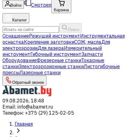
Смотрел
Войти
Корзина
Каталог
Поиск
Оснащение
Режущий инструмент
Инструментальная
оснастка
Крепление заготовки
СОЖ, масла
Для
электроэрозии
Для лазера
Измерительный
инструмент
Гибочный инструмент
Запчасти
Оборудование
Фрезерные станки
Токарные
станки
Электроэрозионные станки
Листогибочные
прессы
Лазерные станки
Обратный звонок
09.08.2026, 18:48
Email
:
info@abamet.ru
Телефон
:
+375 (29) 125-02-05
Главная