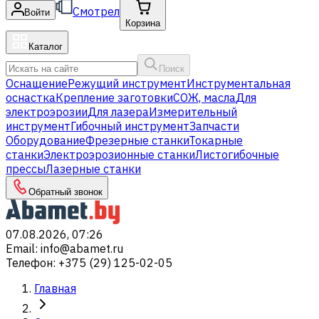
Смотрел
Войти
Корзина
Каталог
Поиск
Оснащение
Режущий инструмент
Инструментальная
оснастка
Крепление заготовки
СОЖ, масла
Для
электроэрозии
Для лазера
Измерительный
инструмент
Гибочный инструмент
Запчасти
Оборудование
Фрезерные станки
Токарные
станки
Электроэрозионные станки
Листогибочные
прессы
Лазерные станки
Обратный звонок
07.08.2026, 07:26
Email
:
info@abamet.ru
Телефон
:
+375 (29) 125-02-05
Главная