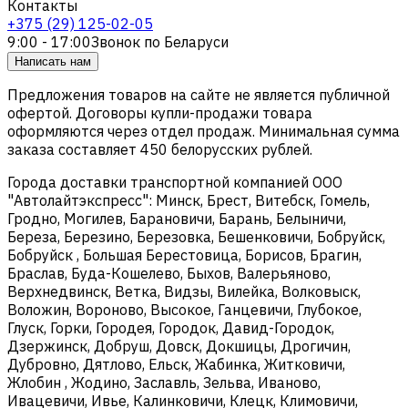
Контакты
+375 (29) 125-02-05
9:00 - 17:00
Звонок по Беларуси
Написать нам
Предложения товаров на сайте не является публичной
офертой. Договоры купли-продажи товара
оформляются через отдел продаж. Минимальная сумма
заказа составляет 450 белорусских рублей.
Города доставки транспортной компанией ООО
"Автолайтэкспресс": Минск, Брест, Витебск, Гомель,
Гродно, Могилев, Барановичи, Барань, Белыничи,
Береза, Березино, Березовка, Бешенковичи, Бобруйск,
Бобруйск , Большая Берестовица, Борисов, Брагин,
Браслав, Буда-Кошелево, Быхов, Валерьяново,
Верхнедвинск, Ветка, Видзы, Вилейка, Волковыск,
Воложин, Вороново, Высокое, Ганцевичи, Глубокое,
Глуск, Горки, Городея, Городок, Давид-Городок,
Дзержинск, Добруш, Довск, Докшицы, Дрогичин,
Дубровно, Дятлово, Ельск, Жабинка, Житковичи,
Жлобин , Жодино, Заславль, Зельва, Иваново,
Ивацевичи, Ивье, Калинковичи, Клецк, Климовичи,