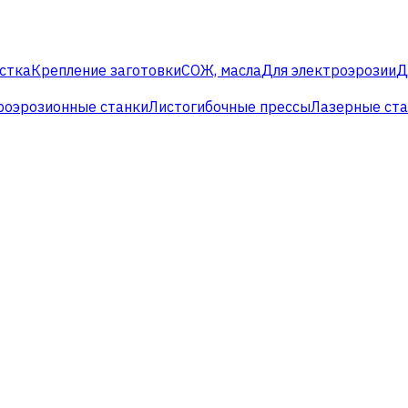
стка
Крепление заготовки
СОЖ, масла
Для электроэрозии
Д
роэрозионные станки
Листогибочные прессы
Лазерные ст