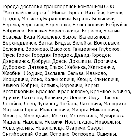
Города доставки транспортной компанией ООО
"Автолайтэкспресс": Минск, Брест, Витебск, Гомель,
Гродно, Могилев, Барановичи, Барань, Белыничи,
Береза, Березино, Березовка, Бешенковичи, Бобруйск,
Бобруйск , Большая Берестовица, Борисов, Брагин,
Браслав, Буда-Кошелево, Быхов, Валерьяново,
Верхнедвинск, Ветка, Видзы, Вилейка, Волковыск,
Воложин, Вороново, Высокое, Ганцевичи, Глубокое,
Глуск, Горки, Городея, Городок, Давид-Городок,
Дзержинск, Добруш, Довск, Докшицы, Дрогичин,
Дубровно, Дятлово, Ельск, Жабинка, Житковичи,
Жлобин , Жодино, Заславль, Зельва, Иваново,
Ивацевичи, Ивье, Калинковичи, Клецк, Климовичи,
Кличев, Кобрин, Копыль, Кореличи, Корма,
Костюковичи, Красное, Краснополье, Кремное, Кричев,
Крупки, Лагвощи, Лельчицы, Лепель, Лида, Лиозно,
Логойск, Лоев, Лунинец, Любань, Ляховичи, Малорита,
Марьина Горка, Микашевичи, Миоры, Михановичи,
Мозырь, Молодечно, Мосты, Мстиславль, Муляровка,
Мядель, Наровля, Несвиж, Новогрудок, Новоельня,
Новолукомль, Новополоцк, Озаричи, Озеры,
Октябрьский, Орша, Острино, Островец, Ошмяны,