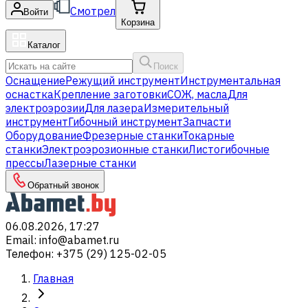
Смотрел
Войти
Корзина
Каталог
Поиск
Оснащение
Режущий инструмент
Инструментальная
оснастка
Крепление заготовки
СОЖ, масла
Для
электроэрозии
Для лазера
Измерительный
инструмент
Гибочный инструмент
Запчасти
Оборудование
Фрезерные станки
Токарные
станки
Электроэрозионные станки
Листогибочные
прессы
Лазерные станки
Обратный звонок
06.08.2026, 17:27
Email
:
info@abamet.ru
Телефон
:
+375 (29) 125-02-05
Главная