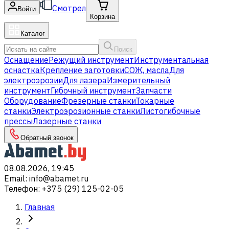
Смотрел
Войти
Корзина
Каталог
Поиск
Оснащение
Режущий инструмент
Инструментальная
оснастка
Крепление заготовки
СОЖ, масла
Для
электроэрозии
Для лазера
Измерительный
инструмент
Гибочный инструмент
Запчасти
Оборудование
Фрезерные станки
Токарные
станки
Электроэрозионные станки
Листогибочные
прессы
Лазерные станки
Обратный звонок
08.08.2026, 19:45
Email
:
info@abamet.ru
Телефон
:
+375 (29) 125-02-05
Главная