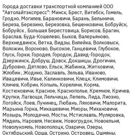
Города доставки транспортной компанией ООО
"Автолайтэкспресс": Минск, Брест, Витебск, Гомель,
Гродно, Могилев, Барановичи, Барань, Белыничи,
Береза, Березино, Березовка, Бешенковичи, Бобруйск,
Бобруйск , Большая Берестовица, Борисов, Брагин,
Браслав, Буда-Кошелево, Быхов, Валерьяново,
Верхнедвинск, Ветка, Видзы, Вилейка, Волковыск,
Воложин, Вороново, Высокое, Ганцевичи, Глубокое,
Глуск, Горки, Городея, Городок, Давид-Городок,
Дзержинск, Добруш, Довск, Докшицы, Дрогичин,
Дубровно, Дятлово, Ельск, Жабинка, Житковичи,
Жлобин , Жодино, Заславль, Зельва, Иваново,
Ивацевичи, Ивье, Калинковичи, Клецк, Климовичи,
Кличев, Кобрин, Копыль, Кореличи, Корма,
Костюковичи, Красное, Краснополье, Кремное, Кричев,
Крупки, Лагвощи, Лельчицы, Лепель, Лида, Лиозно,
Логойск, Лоев, Лунинец, Любань, Ляховичи, Малорита,
Марьина Горка, Микашевичи, Миоры, Михановичи,
Мозырь, Молодечно, Мосты, Мстиславль, Муляровка,
Мядель, Наровля, Несвиж, Новогрудок, Новоельня,
Новолукомль, Новополоцк, Озаричи, Озеры,
Октябрьский, Орша, Острино, Островец, Ошмяны,