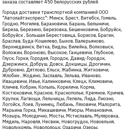
заказа составляет 450 белорусских рублей.
Города доставки транспортной компанией ООО
"Автолайтэкспресс": Минск, Брест, Витебск, Гомель,
Гродно, Могилев, Барановичи, Барань, Белыничи,
Береза, Березино, Березовка, Бешенковичи, Бобруйск,
Бобруйск , Большая Берестовица, Борисов, Брагин,
Браслав, Буда-Кошелево, Быхов, Валерьяново,
Верхнедвинск, Ветка, Видзы, Вилейка, Волковыск,
Воложин, Вороново, Высокое, Ганцевичи, Глубокое,
Глуск, Горки, Городея, Городок, Давид-Городок,
Дзержинск, Добруш, Довск, Докшицы, Дрогичин,
Дубровно, Дятлово, Ельск, Жабинка, Житковичи,
Жлобин , Жодино, Заславль, Зельва, Иваново,
Ивацевичи, Ивье, Калинковичи, Клецк, Климовичи,
Кличев, Кобрин, Копыль, Кореличи, Корма,
Костюковичи, Красное, Краснополье, Кремное, Кричев,
Крупки, Лагвощи, Лельчицы, Лепель, Лида, Лиозно,
Логойск, Лоев, Лунинец, Любань, Ляховичи, Малорита,
Марьина Горка, Микашевичи, Миоры, Михановичи,
Мозырь, Молодечно, Мосты, Мстиславль, Муляровка,
Мядель, Наровля, Несвиж, Новогрудок, Новоельня,
Новолукомль, Новополоцк, Озаричи, Озеры,