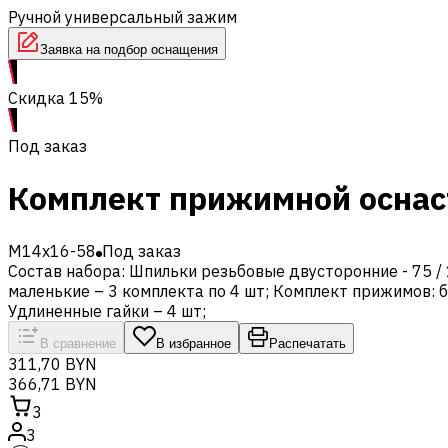
Ручной универсальный зажим
Заявка на подбор оснащения
Скидка 15%
Под заказ
Комплект прижимной оснас
M14x16-58
Под заказ
Состав набора: Шпильки резьбовые двусторонние - 75 / 1
маленькие – 3 комплекта по 4 шт; Комплект прижимов: бо
Удлиненные гайки – 4 шт;
В сравнение
В избранное
Распечатать
311,70 BYN
366,71 BYN
3
3