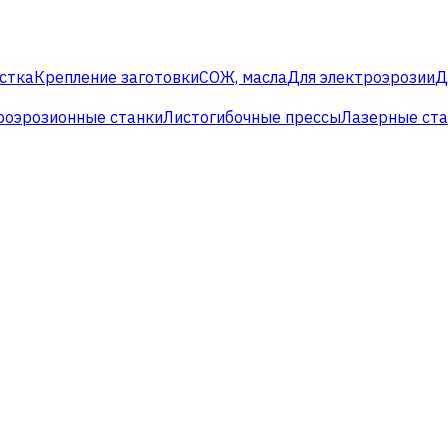
стка
Крепление заготовки
СОЖ, масла
Для электроэрозии
Д
роэрозионные станки
Листогибочные прессы
Лазерные ст