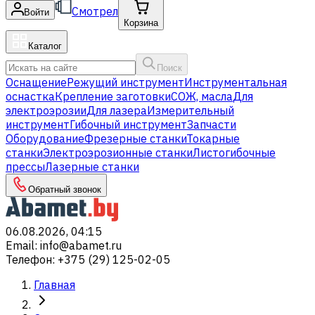
Смотрел
Войти
Корзина
Каталог
Поиск
Оснащение
Режущий инструмент
Инструментальная
оснастка
Крепление заготовки
СОЖ, масла
Для
электроэрозии
Для лазера
Измерительный
инструмент
Гибочный инструмент
Запчасти
Оборудование
Фрезерные станки
Токарные
станки
Электроэрозионные станки
Листогибочные
прессы
Лазерные станки
Обратный звонок
06.08.2026, 04:15
Email
:
info@abamet.ru
Телефон
:
+375 (29) 125-02-05
Главная