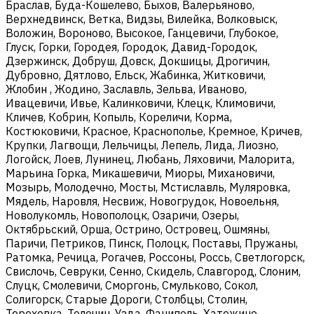
Браслав, Буда-Кошелево, Быхов, Валерьяново,
Верхнедвинск, Ветка, Видзы, Вилейка, Волковыск,
Воложин, Вороново, Высокое, Ганцевичи, Глубокое,
Глуск, Горки, Городея, Городок, Давид-Городок,
Дзержинск, Добруш, Довск, Докшицы, Дрогичин,
Дубровно, Дятлово, Ельск, Жабинка, Житковичи,
Жлобин , Жодино, Заславль, Зельва, Иваново,
Ивацевичи, Ивье, Калинковичи, Клецк, Климовичи,
Кличев, Кобрин, Копыль, Кореличи, Корма,
Костюковичи, Красное, Краснополье, Кремное, Кричев,
Крупки, Лагвощи, Лельчицы, Лепель, Лида, Лиозно,
Логойск, Лоев, Лунинец, Любань, Ляховичи, Малорита,
Марьина Горка, Микашевичи, Миоры, Михановичи,
Мозырь, Молодечно, Мосты, Мстиславль, Муляровка,
Мядель, Наровля, Несвиж, Новогрудок, Новоельня,
Новолукомль, Новополоцк, Озаричи, Озеры,
Октябрьский, Орша, Острино, Островец, Ошмяны,
Паричи, Петриков, Пинск, Полоцк, Поставы, Пружаны,
Ратомка, Речица, Рогачев, Россоны, Россь, Светлогорск,
Свислочь, Севруки, Сенно, Скидель, Славгород, Слоним,
Слуцк, Смолевичи, Сморгонь, Смульково, Сокол,
Солигорск, Старые Дороги, Столбцы, Столин,
Тереховка, Толочин, Узда, Фаниполь, Хатежино,