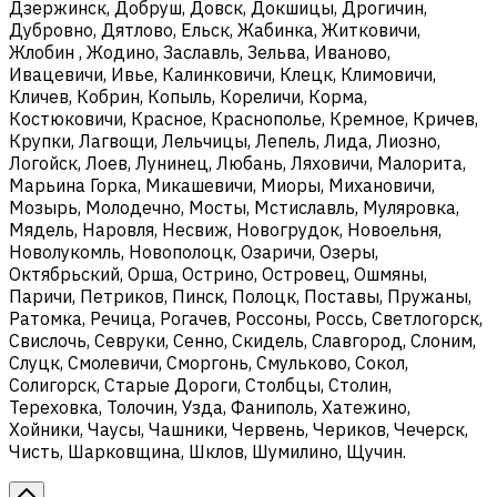
Дзержинск, Добруш, Довск, Докшицы, Дрогичин,
Дубровно, Дятлово, Ельск, Жабинка, Житковичи,
Жлобин , Жодино, Заславль, Зельва, Иваново,
Ивацевичи, Ивье, Калинковичи, Клецк, Климовичи,
Кличев, Кобрин, Копыль, Кореличи, Корма,
Костюковичи, Красное, Краснополье, Кремное, Кричев,
Крупки, Лагвощи, Лельчицы, Лепель, Лида, Лиозно,
Логойск, Лоев, Лунинец, Любань, Ляховичи, Малорита,
Марьина Горка, Микашевичи, Миоры, Михановичи,
Мозырь, Молодечно, Мосты, Мстиславль, Муляровка,
Мядель, Наровля, Несвиж, Новогрудок, Новоельня,
Новолукомль, Новополоцк, Озаричи, Озеры,
Октябрьский, Орша, Острино, Островец, Ошмяны,
Паричи, Петриков, Пинск, Полоцк, Поставы, Пружаны,
Ратомка, Речица, Рогачев, Россоны, Россь, Светлогорск,
Свислочь, Севруки, Сенно, Скидель, Славгород, Слоним,
Слуцк, Смолевичи, Сморгонь, Смульково, Сокол,
Солигорск, Старые Дороги, Столбцы, Столин,
Тереховка, Толочин, Узда, Фаниполь, Хатежино,
Хойники, Чаусы, Чашники, Червень, Чериков, Чечерск,
Чисть, Шарковщина, Шклов, Шумилино, Щучин.