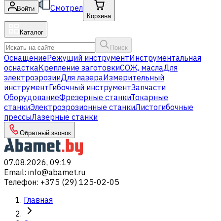
Смотрел
Войти
Корзина
Каталог
Поиск
Оснащение
Режущий инструмент
Инструментальная
оснастка
Крепление заготовки
СОЖ, масла
Для
электроэрозии
Для лазера
Измерительный
инструмент
Гибочный инструмент
Запчасти
Оборудование
Фрезерные станки
Токарные
станки
Электроэрозионные станки
Листогибочные
прессы
Лазерные станки
Обратный звонок
07.08.2026, 09:19
Email
:
info@abamet.ru
Телефон
:
+375 (29) 125-02-05
Главная