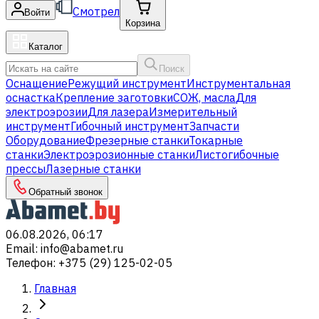
Смотрел
Войти
Корзина
Каталог
Поиск
Оснащение
Режущий инструмент
Инструментальная
оснастка
Крепление заготовки
СОЖ, масла
Для
электроэрозии
Для лазера
Измерительный
инструмент
Гибочный инструмент
Запчасти
Оборудование
Фрезерные станки
Токарные
станки
Электроэрозионные станки
Листогибочные
прессы
Лазерные станки
Обратный звонок
06.08.2026, 06:17
Email
:
info@abamet.ru
Телефон
:
+375 (29) 125-02-05
Главная