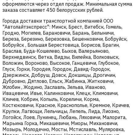
оформляются через отдел продаж. Минимальная сумма
заказа составляет 450 белорусских рублей.
Города доставки транспортной компанией ООО
"Автолайтэкспресс": Минск, Брест, Витебск, Гомель,
Гродно, Могилев, Барановичи, Барань, Белыничи,
Береза, Березино, Березовка, Бешенковичи, Бобруйск,
Бобруйск , Большая Берестовица, Борисов, Брагин,
Браслав, Буда-Кошелево, Быхов, Валерьяново,
Верхнедвинск, Ветка, Видзы, Вилейка, Волковыск,
Воложин, Вороново, Высокое, Ганцевичи, Глубокое,
Глуск, Горки, Городея, Городок, Давид-Городок,
Дзержинск, Добруш, Довск, Докшицы, Дрогичин,
Дубровно, Дятлово, Ельск, Жабинка, Житковичи,
Жлобин , Жодино, Заславль, Зельва, Иваново,
Ивацевичи, Ивье, Калинковичи, Клецк, Климовичи,
Кличев, Кобрин, Копыль, Кореличи, Корма,
Костюковичи, Красное, Краснополье, Кремное, Кричев,
Крупки, Лагвощи, Лельчицы, Лепель, Лида, Лиозно,
Логойск, Лоев, Лунинец, Любань, Ляховичи, Малорита,
Марьина Горка, Микашевичи, Миоры, Михановичи,
Мозырь, Молодечно, Мосты, Мстиславль, Муляровка,