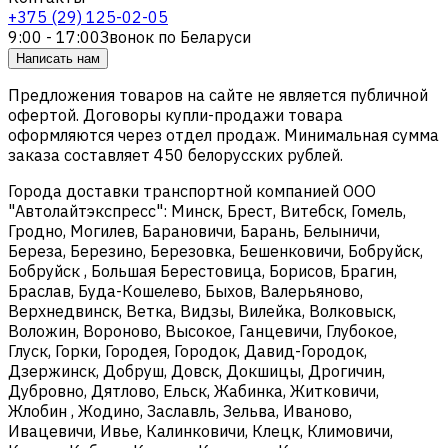
+375 (29) 125-02-05
9:00 - 17:00
Звонок по Беларуси
Написать нам
Предложения товаров на сайте не является публичной
офертой. Договоры купли-продажи товара
оформляются через отдел продаж. Минимальная сумма
заказа составляет 450 белорусских рублей.
Города доставки транспортной компанией ООО
"Автолайтэкспресс": Минск, Брест, Витебск, Гомель,
Гродно, Могилев, Барановичи, Барань, Белыничи,
Береза, Березино, Березовка, Бешенковичи, Бобруйск,
Бобруйск , Большая Берестовица, Борисов, Брагин,
Браслав, Буда-Кошелево, Быхов, Валерьяново,
Верхнедвинск, Ветка, Видзы, Вилейка, Волковыск,
Воложин, Вороново, Высокое, Ганцевичи, Глубокое,
Глуск, Горки, Городея, Городок, Давид-Городок,
Дзержинск, Добруш, Довск, Докшицы, Дрогичин,
Дубровно, Дятлово, Ельск, Жабинка, Житковичи,
Жлобин , Жодино, Заславль, Зельва, Иваново,
Ивацевичи, Ивье, Калинковичи, Клецк, Климовичи,