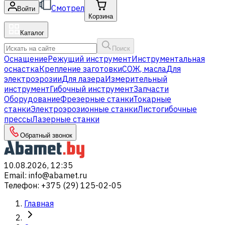
Смотрел
Войти
Корзина
Каталог
Поиск
Оснащение
Режущий инструмент
Инструментальная
оснастка
Крепление заготовки
СОЖ, масла
Для
электроэрозии
Для лазера
Измерительный
инструмент
Гибочный инструмент
Запчасти
Оборудование
Фрезерные станки
Токарные
станки
Электроэрозионные станки
Листогибочные
прессы
Лазерные станки
Обратный звонок
10.08.2026, 12:35
Email
:
info@abamet.ru
Телефон
:
+375 (29) 125-02-05
Главная