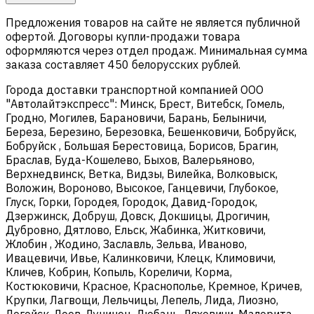
Предложения товаров на сайте не является публичной
офертой. Договоры купли-продажи товара
оформляются через отдел продаж. Минимальная сумма
заказа составляет 450 белорусских рублей.
Города доставки транспортной компанией ООО
"Автолайтэкспресс": Минск, Брест, Витебск, Гомель,
Гродно, Могилев, Барановичи, Барань, Белыничи,
Береза, Березино, Березовка, Бешенковичи, Бобруйск,
Бобруйск , Большая Берестовица, Борисов, Брагин,
Браслав, Буда-Кошелево, Быхов, Валерьяново,
Верхнедвинск, Ветка, Видзы, Вилейка, Волковыск,
Воложин, Вороново, Высокое, Ганцевичи, Глубокое,
Глуск, Горки, Городея, Городок, Давид-Городок,
Дзержинск, Добруш, Довск, Докшицы, Дрогичин,
Дубровно, Дятлово, Ельск, Жабинка, Житковичи,
Жлобин , Жодино, Заславль, Зельва, Иваново,
Ивацевичи, Ивье, Калинковичи, Клецк, Климовичи,
Кличев, Кобрин, Копыль, Кореличи, Корма,
Костюковичи, Красное, Краснополье, Кремное, Кричев,
Крупки, Лагвощи, Лельчицы, Лепель, Лида, Лиозно,
Логойск, Лоев, Лунинец, Любань, Ляховичи, Малорита,