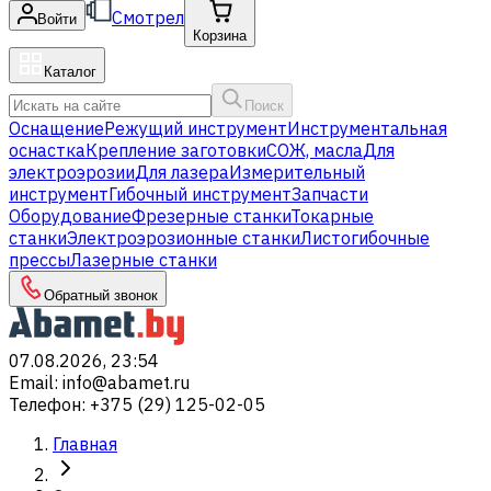
Смотрел
Войти
Корзина
Каталог
Поиск
Оснащение
Режущий инструмент
Инструментальная
оснастка
Крепление заготовки
СОЖ, масла
Для
электроэрозии
Для лазера
Измерительный
инструмент
Гибочный инструмент
Запчасти
Оборудование
Фрезерные станки
Токарные
станки
Электроэрозионные станки
Листогибочные
прессы
Лазерные станки
Обратный звонок
07.08.2026, 23:54
Email
:
info@abamet.ru
Телефон
:
+375 (29) 125-02-05
Главная