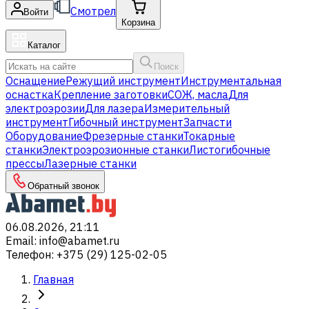
Смотрел
Войти
Корзина
Каталог
Поиск
Оснащение
Режущий инструмент
Инструментальная
оснастка
Крепление заготовки
СОЖ, масла
Для
электроэрозии
Для лазера
Измерительный
инструмент
Гибочный инструмент
Запчасти
Оборудование
Фрезерные станки
Токарные
станки
Электроэрозионные станки
Листогибочные
прессы
Лазерные станки
Обратный звонок
06.08.2026, 21:11
Email
:
info@abamet.ru
Телефон
:
+375 (29) 125-02-05
Главная