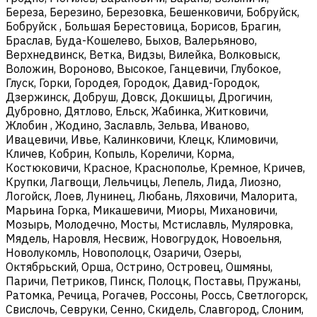
Береза, Березино, Березовка, Бешенковичи, Бобруйск,
Бобруйск , Большая Берестовица, Борисов, Брагин,
Браслав, Буда-Кошелево, Быхов, Валерьяново,
Верхнедвинск, Ветка, Видзы, Вилейка, Волковыск,
Воложин, Вороново, Высокое, Ганцевичи, Глубокое,
Глуск, Горки, Городея, Городок, Давид-Городок,
Дзержинск, Добруш, Довск, Докшицы, Дрогичин,
Дубровно, Дятлово, Ельск, Жабинка, Житковичи,
Жлобин , Жодино, Заславль, Зельва, Иваново,
Ивацевичи, Ивье, Калинковичи, Клецк, Климовичи,
Кличев, Кобрин, Копыль, Кореличи, Корма,
Костюковичи, Красное, Краснополье, Кремное, Кричев,
Крупки, Лагвощи, Лельчицы, Лепель, Лида, Лиозно,
Логойск, Лоев, Лунинец, Любань, Ляховичи, Малорита,
Марьина Горка, Микашевичи, Миоры, Михановичи,
Мозырь, Молодечно, Мосты, Мстиславль, Муляровка,
Мядель, Наровля, Несвиж, Новогрудок, Новоельня,
Новолукомль, Новополоцк, Озаричи, Озеры,
Октябрьский, Орша, Острино, Островец, Ошмяны,
Паричи, Петриков, Пинск, Полоцк, Поставы, Пружаны,
Ратомка, Речица, Рогачев, Россоны, Россь, Светлогорск,
Свислочь, Севруки, Сенно, Скидель, Славгород, Слоним,