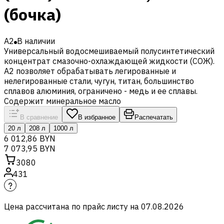
(бочка)
A2
В наличии
Универсальный водосмешиваемый полусинтетический
концентрат смазочно-охлаждающей жидкости (СОЖ).
A2 позволяет обрабатывать легированные и
нелегированные стали, чугун, титан, большинство
сплавов алюминия, ограничено - медь и ее сплавы.
Содержит минеральное масло
В сравнение
В избранное
Распечатать
20 л
208 л
1000 л
6 012,86 BYN
7 073,95 BYN
3080
431
Цена рассчитана по прайс листу на
07.08.2026