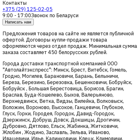
Контакты
+375 (29) 125-02-05
9:00 - 17:00
Звонок по Беларуси
Написать нам
Предложения товаров на сайте не является публичной
офертой. Договоры купли-продажи товара
оформляются через отдел продаж. Минимальная сумма
заказа составляет 450 белорусских рублей.
Города доставки транспортной компанией ООО
"Автолайтэкспресс": Минск, Брест, Витебск, Гомель,
Гродно, Могилев, Барановичи, Барань, Белыничи,
Береза, Березино, Березовка, Бешенковичи, Бобруйск,
Бобруйск , Большая Берестовица, Борисов, Брагин,
Браслав, Буда-Кошелево, Быхов, Валерьяново,
Верхнедвинск, Ветка, Видзы, Вилейка, Волковыск,
Воложин, Вороново, Высокое, Ганцевичи, Глубокое,
Глуск, Горки, Городея, Городок, Давид-Городок,
Дзержинск, Добруш, Довск, Докшицы, Дрогичин,
Дубровно, Дятлово, Ельск, Жабинка, Житковичи,
Жлобин , Жодино, Заславль, Зельва, Иваново,
Ивацевичи, Ивье, Калинковичи, Клецк, Климовичи,