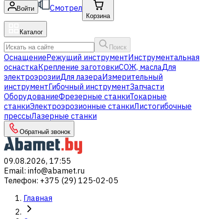
Смотрел
Войти
Корзина
Каталог
Поиск
Оснащение
Режущий инструмент
Инструментальная
оснастка
Крепление заготовки
СОЖ, масла
Для
электроэрозии
Для лазера
Измерительный
инструмент
Гибочный инструмент
Запчасти
Оборудование
Фрезерные станки
Токарные
станки
Электроэрозионные станки
Листогибочные
прессы
Лазерные станки
Обратный звонок
09.08.2026, 17:55
Email
:
info@abamet.ru
Телефон
:
+375 (29) 125-02-05
Главная