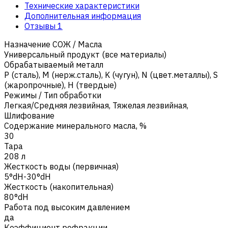
Технические характеристики
Дополнительная информация
Отзывы
1
Назначение СОЖ / Масла
Универсальный продукт (все материалы)
Обрабатываемый металл
Р (сталь)
,
M (нерж.сталь)
,
K (чугун)
,
N (цвет.металлы)
,
S
(жаропрочные)
,
H (твердые)
Режимы / Тип обработки
Легкая/Средняя лезвийная
,
Тяжелая лезвийная
,
Шлифование
Содержание минерального масла, %
30
Тара
208 л
Жесткость воды (первичная)
5°dH-30°dH
Жесткость (накопительная)
80°dH
Работа под высоким давлением
да
Коэффициент рефракции