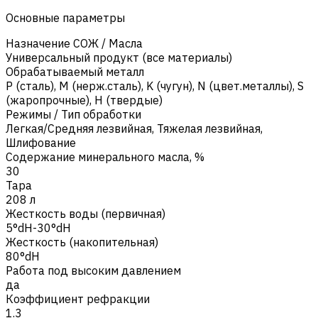
Основные параметры
Назначение СОЖ / Масла
Универсальный продукт (все материалы)
Обрабатываемый металл
Р (сталь)
,
M (нерж.сталь)
,
K (чугун)
,
N (цвет.металлы)
,
S
(жаропрочные)
,
H (твердые)
Режимы / Тип обработки
Легкая/Средняя лезвийная
,
Тяжелая лезвийная
,
Шлифование
Содержание минерального масла, %
30
Тара
208 л
Жесткость воды (первичная)
5°dH-30°dH
Жесткость (накопительная)
80°dH
Работа под высоким давлением
да
Коэффициент рефракции
1.3