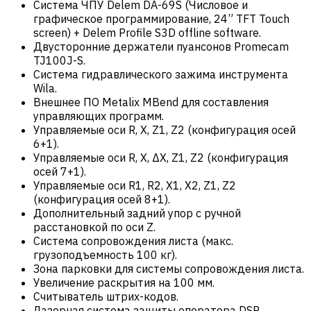
Система ЧПУ Delem DA-69S (Числовое и
графическое программирование, 24” TFT Touch
screen) + Delem Profile S3D offline software.
Двусторонние держатели пуансонов Promecam
TJ100J-S.
Система гидравлического зажима инструмента
Wila.
Внешнее ПО Metalix MBend для составления
управляющих программ.
Управляемые оси R, X, Z1, Z2 (конфигурация осей
6+1).
Управляемые оси R, X, ΔX, Z1, Z2 (конфигурация
осей 7+1).
Управляемые оси R1, R2, X1, X2, Z1, Z2
(конфигурация осей 8+1).
Дополнительный задний упор с ручной
расстановкой по оси Z.
Система сопровождения листа (макс.
грузоподъемность 100 кг).
Зона парковки для системы сопровождения листа.
Увеличение раскрытия на 100 мм.
Считыватель штрих-кодов.
Лазерная система защиты оператора DSP.