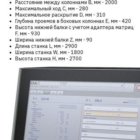
Расстояние между колоннами B, мм
-
2000
Максимальный ход C, мм
-
280
Максимальное раскрытие D, мм
-
310
Глубина проемов в боковых колоннах E, мм
-
420
Высота нижней балки с учетом адаптера матриц
F, мм
-
930
Ширина нижней балки Z, мм
-
90
Длина станка L, мм
-
2900
Ширина станка W, мм
-
1800
Высота станка H, мм
-
2700