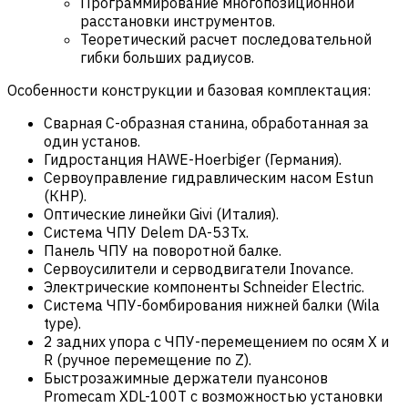
Программирование многопозиционной
расстановки инструментов.
Теоретический расчет последовательной
гибки больших радиусов.
Особенности конструкции и базовая комплектация:
Сварная С-образная станина, обработанная за
один установ.
Гидростанция HAWE-Hoerbiger (Германия).
Сервоуправление гидравлическим насом Estun
(КНР).
Оптические линейки Givi (Италия).
Система ЧПУ Delem DA-53Tx.
Панель ЧПУ на поворотной балке.
Сервоусилители и серводвигатели Inovance.
Электрические компоненты Schneider Electric.
Система ЧПУ-бомбирования нижней балки (Wila
type).
2 задних упора с ЧПУ-перемещением по осям X и
R (ручное перемещение по Z).
Быстрозажимные держатели пуансонов
Promecam XDL-100T с возможностью установки