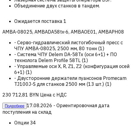
Объединение двух станков в тандем.
Ожидается поставка
1
AMBA-08025, AMBADA58tx-6, AMBAOE01, AMBAPH08
-
Серво-гидравлический листогибочный пресс с
ЧПУ AMBA-08025, 2500 мм, 80 тонн
(
1
)
-
Система ЧПУ Delem DA-58Tx (оси 6+1) + ПО
технолога Delem Profile 58TL
(
1
)
-
Управляемые оси X, R, Z1, Z2 (конфигурация осей
6+1)
(
1
)
-
Двусторонние держатели пуансонов Promecam
TJ100J-S для станков 2500 мм (13 шт.)
(
1
)
230 712,81 BYN
Цена с НДС
17.08.2026
- Ориентировочная дата
Подробнее
поступления на склад
Опции
34