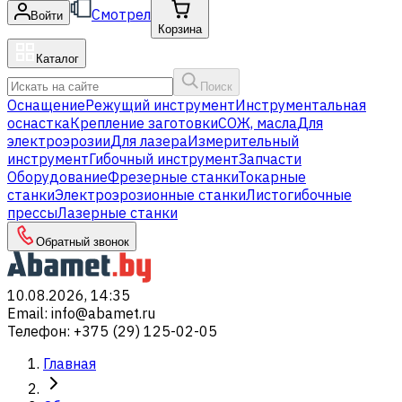
Смотрел
Войти
Корзина
Каталог
Поиск
Оснащение
Режущий инструмент
Инструментальная
оснастка
Крепление заготовки
СОЖ, масла
Для
электроэрозии
Для лазера
Измерительный
инструмент
Гибочный инструмент
Запчасти
Оборудование
Фрезерные станки
Токарные
станки
Электроэрозионные станки
Листогибочные
прессы
Лазерные станки
Обратный звонок
10.08.2026, 14:35
Email
:
info@abamet.ru
Телефон
:
+375 (29) 125-02-05
Главная