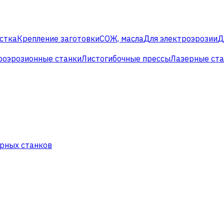
стка
Крепление заготовки
СОЖ, масла
Для электроэрозии
Д
роэрозионные станки
Листогибочные прессы
Лазерные ст
рных станков