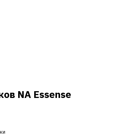
ков NА Essense
ки