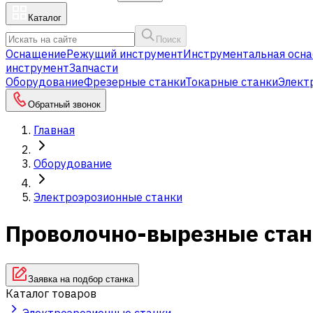
Каталог
Поиск
Оснащение
Режущий инструмент
Инструментальная осна
инструмент
Запчасти
Оборудование
Фрезерные станки
Токарные станки
Элект
Обратный звонок
Главная
Оборудование
Электроэрозионные станки
Проволочно-вырезные ста
Заявка на подбор станка
Каталог товаров
Электроэрозионные станки