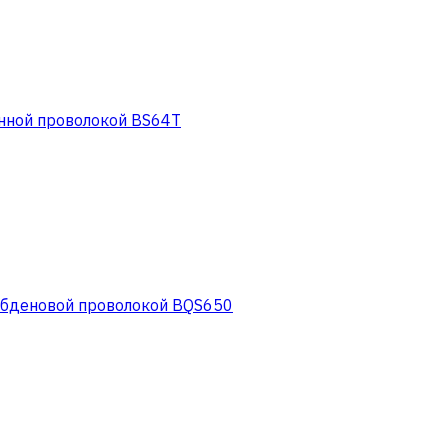
нной проволокой BS64T
ибденовой проволокой BQS650