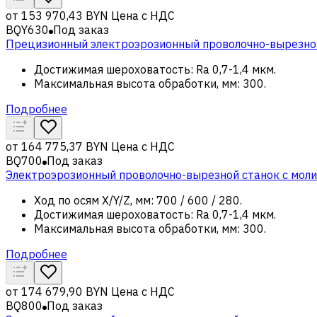
от
153 970,43 BYN
Цена с НДС
BQY630
Под заказ
Прецизионный электроэрозионный проволочно-вырезной
Достижимая шероховатость
:
Ra 0,7-1,4 мкм
.
Максимальная высота обработки, мм
:
300
.
Подробнее
от
164 775,37 BYN
Цена с НДС
BQ700
Под заказ
Электроэрозионный проволочно-вырезной станок с мол
Ход по осям X/Y/Z, мм
:
700 / 600 / 280
.
Достижимая шероховатость
:
Ra 0,7-1,4 мкм
.
Максимальная высота обработки, мм
:
300
.
Подробнее
от
174 679,90 BYN
Цена с НДС
BQ800
Под заказ