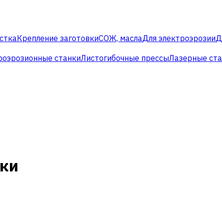
стка
Крепление заготовки
СОЖ, масла
Для электроэрозии
Д
роэрозионные станки
Листогибочные прессы
Лазерные ст
нки