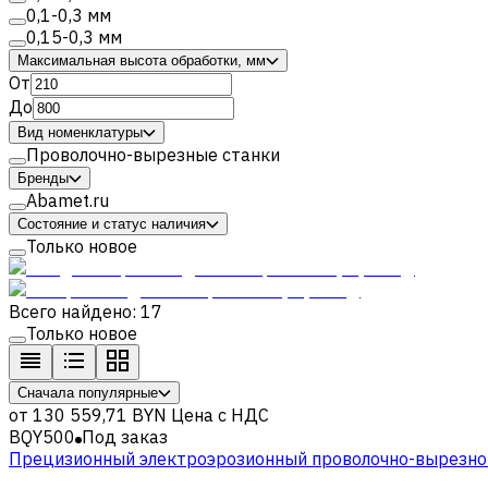
0,1-0,3 мм
0,15-0,3 мм
Максимальная высота обработки, мм
От
До
Вид номенклатуры
Проволочно-вырезные станки
Бренды
Abamet.ru
Состояние и статус наличия
Только новое
Всего найдено: 17
Только новое
Сначала популярные
от
130 559,71 BYN
Цена с НДС
BQY500
Под заказ
Прецизионный электроэрозионный проволочно-вырезной