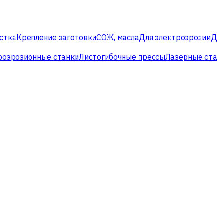
стка
Крепление заготовки
СОЖ, масла
Для электроэрозии
Д
роэрозионные станки
Листогибочные прессы
Лазерные ст