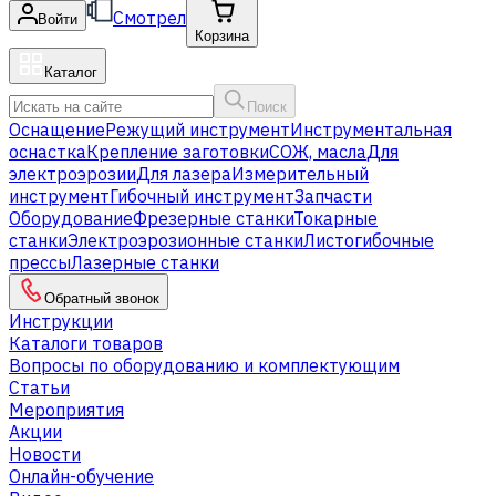
Смотрел
Войти
Корзина
Каталог
Поиск
Оснащение
Режущий инструмент
Инструментальная
оснастка
Крепление заготовки
СОЖ, масла
Для
электроэрозии
Для лазера
Измерительный
инструмент
Гибочный инструмент
Запчасти
Оборудование
Фрезерные станки
Токарные
станки
Электроэрозионные станки
Листогибочные
прессы
Лазерные станки
Обратный звонок
Инструкции
Каталоги товаров
Вопросы по оборудованию и комплектующим
Статьи
Мероприятия
Акции
Новости
Онлайн-обучение