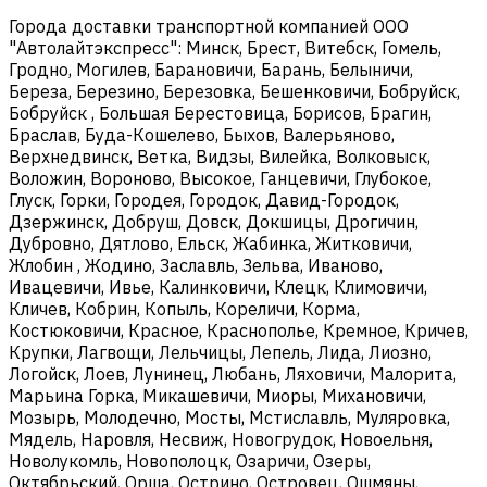
Города доставки транспортной компанией ООО
"Автолайтэкспресс": Минск, Брест, Витебск, Гомель,
Гродно, Могилев, Барановичи, Барань, Белыничи,
Береза, Березино, Березовка, Бешенковичи, Бобруйск,
Бобруйск , Большая Берестовица, Борисов, Брагин,
Браслав, Буда-Кошелево, Быхов, Валерьяново,
Верхнедвинск, Ветка, Видзы, Вилейка, Волковыск,
Воложин, Вороново, Высокое, Ганцевичи, Глубокое,
Глуск, Горки, Городея, Городок, Давид-Городок,
Дзержинск, Добруш, Довск, Докшицы, Дрогичин,
Дубровно, Дятлово, Ельск, Жабинка, Житковичи,
Жлобин , Жодино, Заславль, Зельва, Иваново,
Ивацевичи, Ивье, Калинковичи, Клецк, Климовичи,
Кличев, Кобрин, Копыль, Кореличи, Корма,
Костюковичи, Красное, Краснополье, Кремное, Кричев,
Крупки, Лагвощи, Лельчицы, Лепель, Лида, Лиозно,
Логойск, Лоев, Лунинец, Любань, Ляховичи, Малорита,
Марьина Горка, Микашевичи, Миоры, Михановичи,
Мозырь, Молодечно, Мосты, Мстиславль, Муляровка,
Мядель, Наровля, Несвиж, Новогрудок, Новоельня,
Новолукомль, Новополоцк, Озаричи, Озеры,
Октябрьский, Орша, Острино, Островец, Ошмяны,