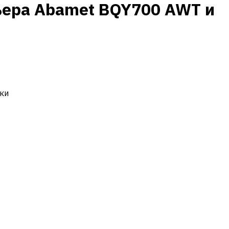
ьера Abamet BQY700 AWT и
ки