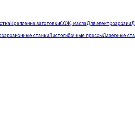
стка
Крепление заготовки
СОЖ, масла
Для электроэрозии
Д
роэрозионные станки
Листогибочные прессы
Лазерные ст