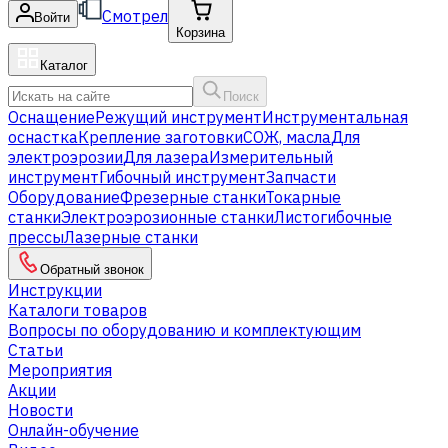
Смотрел
Войти
Корзина
Каталог
Поиск
Оснащение
Режущий инструмент
Инструментальная
оснастка
Крепление заготовки
СОЖ, масла
Для
электроэрозии
Для лазера
Измерительный
инструмент
Гибочный инструмент
Запчасти
Оборудование
Фрезерные станки
Токарные
станки
Электроэрозионные станки
Листогибочные
прессы
Лазерные станки
Обратный звонок
Инструкции
Каталоги товаров
Вопросы по оборудованию и комплектующим
Статьи
Мероприятия
Акции
Новости
Онлайн-обучение