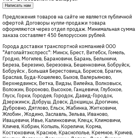
Написать нам
Предложения товаров на сайте не является публичной
офертой. Договоры купли-продажи товара
оформляются через отдел продаж. Минимальная сумма
заказа составляет 450 белорусских рублей.
Города доставки транспортной компанией ООО
"Автолайтэкспресс": Минск, Брест, Витебск, Гомель,
Гродно, Могилев, Барановичи, Барань, Белыничи,
Береза, Березино, Березовка, Бешенковичи, Бобруйск,
Бобруйск , Большая Берестовица, Борисов, Брагин,
Браслав, Буда-Кошелево, Быхов, Валерьяново,
Верхнедвинск, Ветка, Видзы, Вилейка, Волковыск,
Воложин, Вороново, Высокое, Ганцевичи, Глубокое,
Глуск, Горки, Городея, Городок, Давид-Городок,
Дзержинск, Добруш, Довск, Докшицы, Дрогичин,
Дубровно, Дятлово, Ельск, Жабинка, Житковичи,
Жлобин , Жодино, Заславль, Зельва, Иваново,
Ивацевичи, Ивье, Калинковичи, Клецк, Климовичи,
Кличев, Кобрин, Копыль, Кореличи, Корма,
Костюковичи, Красное, Краснополье, Кремное, Кричев,