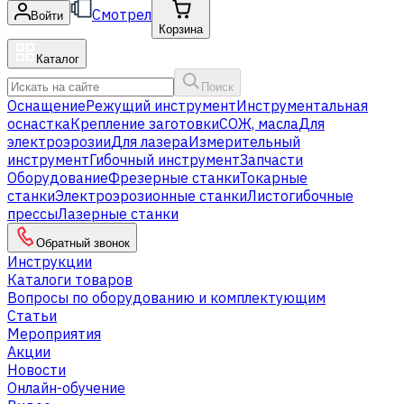
Смотрел
Войти
Корзина
Каталог
Поиск
Оснащение
Режущий инструмент
Инструментальная
оснастка
Крепление заготовки
СОЖ, масла
Для
электроэрозии
Для лазера
Измерительный
инструмент
Гибочный инструмент
Запчасти
Оборудование
Фрезерные станки
Токарные
станки
Электроэрозионные станки
Листогибочные
прессы
Лазерные станки
Обратный звонок
Инструкции
Каталоги товаров
Вопросы по оборудованию и комплектующим
Статьи
Мероприятия
Акции
Новости
Онлайн-обучение