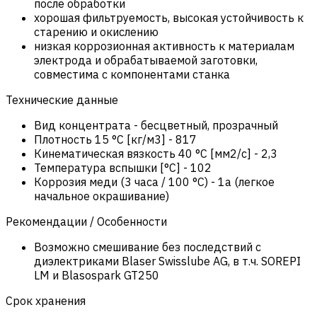
после обработки
хорошая фильтруемость, высокая устойчивость к
старению и окислению
низкая коррозионная активность к материалам
электрода и обрабатываемой заготовки,
совместима с компонентами станка
Технические данные
Вид концентрата
-
бесцветный, прозрачный
Плотность 15 °C [кг/м3]
-
817
Кинематическая вязкость 40 °C [мм2/с]
-
2,3
Температура вспышки [°C]
-
102
Коррозия меди (3 часа / 100 °C)
-
1a (легкое
начальное окрашивание)
Рекомендации / Особенности
Возможно смешивание без последствий с
диэлектриками Blaser Swisslube AG, в т.ч. SOREPI
LM и Blasospark GT250
Срок хранения