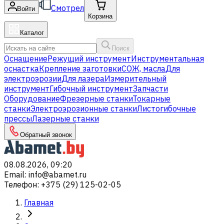
Смотрел
Войти
Корзина
Каталог
Поиск
Оснащение
Режущий инструмент
Инструментальная
оснастка
Крепление заготовки
СОЖ, масла
Для
электроэрозии
Для лазера
Измерительный
инструмент
Гибочный инструмент
Запчасти
Оборудование
Фрезерные станки
Токарные
станки
Электроэрозионные станки
Листогибочные
прессы
Лазерные станки
Обратный звонок
08.08.2026, 09:20
Email
:
info@abamet.ru
Телефон
:
+375 (29) 125-02-05
Главная