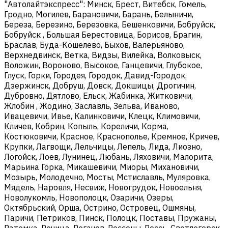
"Автолайтэкспресс": Минск, Брест, Витебск, Гомель,
Гродно, Могилев, Барановичи, Барань, Белыничи,
Береза, Березино, Березовка, Бешенковичи, Бобруйск,
Бобруйск , Большая Берестовица, Борисов, Брагин,
Браслав, Буда-Кошелево, Быхов, Валерьяново,
Верхнедвинск, Ветка, Видзы, Вилейка, Волковыск,
Воложин, Вороново, Высокое, Ганцевичи, Глубокое,
Глуск, Горки, Городея, Городок, Давид-Городок,
Дзержинск, Добруш, Довск, Докшицы, Дрогичин,
Дубровно, Дятлово, Ельск, Жабинка, Житковичи,
Жлобин , Жодино, Заславль, Зельва, Иваново,
Ивацевичи, Ивье, Калинковичи, Клецк, Климовичи,
Кличев, Кобрин, Копыль, Кореличи, Корма,
Костюковичи, Красное, Краснополье, Кремное, Кричев,
Крупки, Лагвощи, Лельчицы, Лепель, Лида, Лиозно,
Логойск, Лоев, Лунинец, Любань, Ляховичи, Малорита,
Марьина Горка, Микашевичи, Миоры, Михановичи,
Мозырь, Молодечно, Мосты, Мстиславль, Муляровка,
Мядель, Наровля, Несвиж, Новогрудок, Новоельня,
Новолукомль, Новополоцк, Озаричи, Озеры,
Октябрьский, Орша, Острино, Островец, Ошмяны,
Паричи, Петриков, Пинск, Полоцк, Поставы, Пружаны,
Ратомка, Речица, Рогачев, Россоны, Россь, Светлогорск,