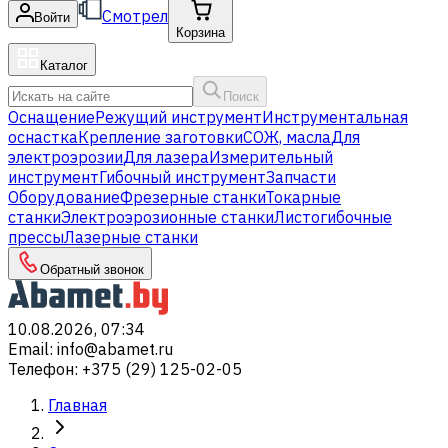
Смотрел
Войти
Корзина
Каталог
Поиск
Оснащение
Режущий инструмент
Инструментальная
оснастка
Крепление заготовки
СОЖ, масла
Для
электроэрозии
Для лазера
Измерительный
инструмент
Гибочный инструмент
Запчасти
Оборудование
Фрезерные станки
Токарные
станки
Электроэрозионные станки
Листогибочные
прессы
Лазерные станки
Обратный звонок
10.08.2026, 07:34
Email
:
info@abamet.ru
Телефон
:
+375 (29) 125-02-05
Главная