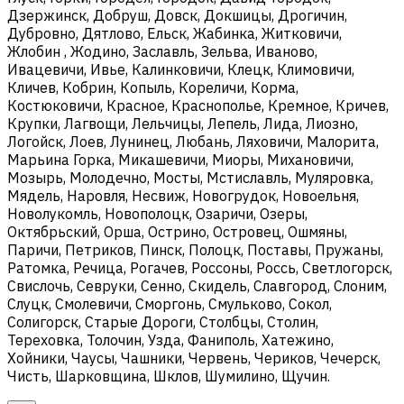
Дзержинск, Добруш, Довск, Докшицы, Дрогичин,
Дубровно, Дятлово, Ельск, Жабинка, Житковичи,
Жлобин , Жодино, Заславль, Зельва, Иваново,
Ивацевичи, Ивье, Калинковичи, Клецк, Климовичи,
Кличев, Кобрин, Копыль, Кореличи, Корма,
Костюковичи, Красное, Краснополье, Кремное, Кричев,
Крупки, Лагвощи, Лельчицы, Лепель, Лида, Лиозно,
Логойск, Лоев, Лунинец, Любань, Ляховичи, Малорита,
Марьина Горка, Микашевичи, Миоры, Михановичи,
Мозырь, Молодечно, Мосты, Мстиславль, Муляровка,
Мядель, Наровля, Несвиж, Новогрудок, Новоельня,
Новолукомль, Новополоцк, Озаричи, Озеры,
Октябрьский, Орша, Острино, Островец, Ошмяны,
Паричи, Петриков, Пинск, Полоцк, Поставы, Пружаны,
Ратомка, Речица, Рогачев, Россоны, Россь, Светлогорск,
Свислочь, Севруки, Сенно, Скидель, Славгород, Слоним,
Слуцк, Смолевичи, Сморгонь, Смульково, Сокол,
Солигорск, Старые Дороги, Столбцы, Столин,
Тереховка, Толочин, Узда, Фаниполь, Хатежино,
Хойники, Чаусы, Чашники, Червень, Чериков, Чечерск,
Чисть, Шарковщина, Шклов, Шумилино, Щучин.