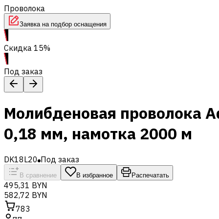
Проволока
Заявка на подбор оснащения
Скидка 15%
Под заказ
Молибденовая проволока Ad
0,18 мм, намотка 2000 м
DK18L20
Под заказ
В сравнение
В избранное
Распечатать
495,31 BYN
582,72 BYN
783