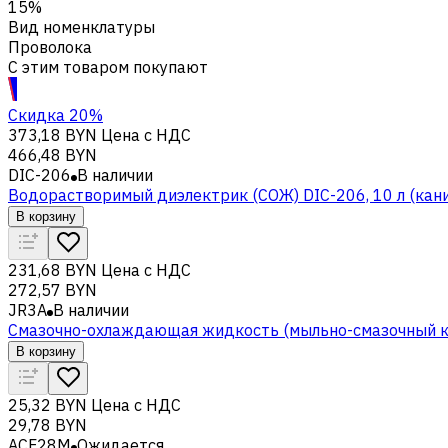
15%
Вид номенклатуры
Проволока
С этим товаром покупают
Скидка 20%
373,18 BYN
Цена с НДС
466,48 BYN
DIC-206
В наличии
Водорастворимый диэлектрик (СОЖ) DIC-206, 10 л (кан
В корзину
231,68 BYN
Цена с НДС
272,57 BYN
JR3A
В наличии
Смазочно-охлаждающая жидкость (мыльно-смазочный к
В корзину
25,32 BYN
Цена с НДС
29,78 BYN
ACF28M
Ожидается