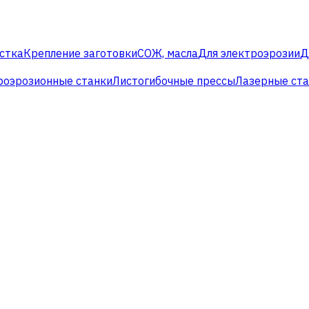
стка
Крепление заготовки
СОЖ, масла
Для электроэрозии
Д
роэрозионные станки
Листогибочные прессы
Лазерные ст