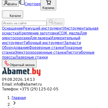
Смотрел
Войти
Корзина
Каталог
Поиск
Оснащение
Режущий инструмент
Инструментальная
оснастка
Крепление заготовки
СОЖ, масла
Для
электроэрозии
Для лазера
Измерительный
инструмент
Гибочный инструмент
Запчасти
Оборудование
Фрезерные станки
Токарные
станки
Электроэрозионные станки
Листогибочные
прессы
Лазерные станки
Обратный звонок
09.08.2026, 14:13
Email
:
info@abamet.ru
Телефон
:
+375 (29) 125-02-05
Главная