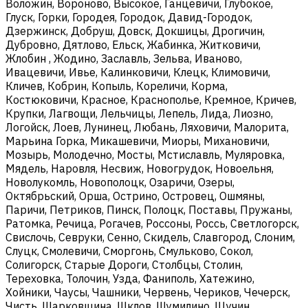
Воложин, Вороново, Высокое, Ганцевичи, Глубокое,
Глуск, Горки, Городея, Городок, Давид-Городок,
Дзержинск, Добруш, Довск, Докшицы, Дрогичин,
Дубровно, Дятлово, Ельск, Жабинка, Житковичи,
Жлобин , Жодино, Заславль, Зельва, Иваново,
Ивацевичи, Ивье, Калинковичи, Клецк, Климовичи,
Кличев, Кобрин, Копыль, Кореличи, Корма,
Костюковичи, Красное, Краснополье, Кремное, Кричев,
Крупки, Лагвощи, Лельчицы, Лепель, Лида, Лиозно,
Логойск, Лоев, Лунинец, Любань, Ляховичи, Малорита,
Марьина Горка, Микашевичи, Миоры, Михановичи,
Мозырь, Молодечно, Мосты, Мстиславль, Муляровка,
Мядель, Наровля, Несвиж, Новогрудок, Новоельня,
Новолукомль, Новополоцк, Озаричи, Озеры,
Октябрьский, Орша, Острино, Островец, Ошмяны,
Паричи, Петриков, Пинск, Полоцк, Поставы, Пружаны,
Ратомка, Речица, Рогачев, Россоны, Россь, Светлогорск,
Свислочь, Севруки, Сенно, Скидель, Славгород, Слоним,
Слуцк, Смолевичи, Сморгонь, Смульково, Сокол,
Солигорск, Старые Дороги, Столбцы, Столин,
Тереховка, Толочин, Узда, Фаниполь, Хатежино,
Хойники, Чаусы, Чашники, Червень, Чериков, Чечерск,
Чисть, Шарковщина, Шклов, Шумилино, Щучин.