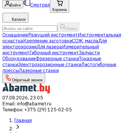
Смотрел
Войти
Корзина
Каталог
Поиск
Оснащение
Режущий инструмент
Инструментальная
оснастка
Крепление заготовки
СОЖ, масла
Для
электроэрозии
Для лазера
Измерительный
инструмент
Гибочный инструмент
Запчасти
Оборудование
Фрезерные станки
Токарные
станки
Электроэрозионные станки
Листогибочные
прессы
Лазерные станки
Обратный звонок
07.08.2026, 23:05
Email
:
info@abamet.ru
Телефон
:
+375 (29) 125-02-05
Главная