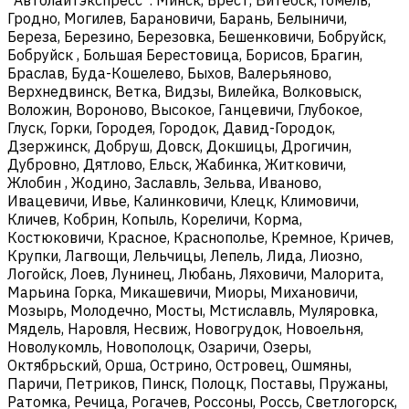
Гродно, Могилев, Барановичи, Барань, Белыничи,
Береза, Березино, Березовка, Бешенковичи, Бобруйск,
Бобруйск , Большая Берестовица, Борисов, Брагин,
Браслав, Буда-Кошелево, Быхов, Валерьяново,
Верхнедвинск, Ветка, Видзы, Вилейка, Волковыск,
Воложин, Вороново, Высокое, Ганцевичи, Глубокое,
Глуск, Горки, Городея, Городок, Давид-Городок,
Дзержинск, Добруш, Довск, Докшицы, Дрогичин,
Дубровно, Дятлово, Ельск, Жабинка, Житковичи,
Жлобин , Жодино, Заславль, Зельва, Иваново,
Ивацевичи, Ивье, Калинковичи, Клецк, Климовичи,
Кличев, Кобрин, Копыль, Кореличи, Корма,
Костюковичи, Красное, Краснополье, Кремное, Кричев,
Крупки, Лагвощи, Лельчицы, Лепель, Лида, Лиозно,
Логойск, Лоев, Лунинец, Любань, Ляховичи, Малорита,
Марьина Горка, Микашевичи, Миоры, Михановичи,
Мозырь, Молодечно, Мосты, Мстиславль, Муляровка,
Мядель, Наровля, Несвиж, Новогрудок, Новоельня,
Новолукомль, Новополоцк, Озаричи, Озеры,
Октябрьский, Орша, Острино, Островец, Ошмяны,
Паричи, Петриков, Пинск, Полоцк, Поставы, Пружаны,
Ратомка, Речица, Рогачев, Россоны, Россь, Светлогорск,