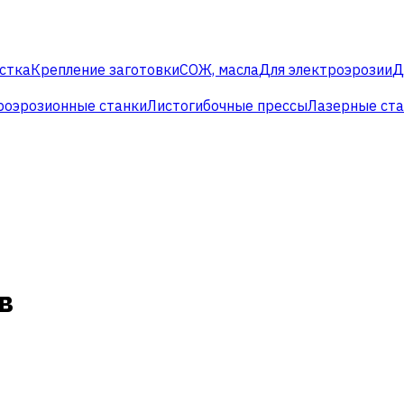
стка
Крепление заготовки
СОЖ, масла
Для электроэрозии
Д
роэрозионные станки
Листогибочные прессы
Лазерные ст
в