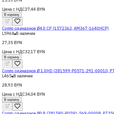
Цена с НДС
27,44 BYN
В корзину
Сопло одинарное Ø4.0 CP (1572362, AM367-1640HCP)
L596X
В наличии
27,35 BYN
Цена с НДС
32,17 BYN
В корзину
Сопло одинарное Ø 1.0HD (281599-P0571-291-00010, P
L465
В наличии
28,93 BYN
Цена с НДС
34,04 BYN
В корзину
Сопло одинарное Ø0.8 (281590-P0591-569-00008, PT35