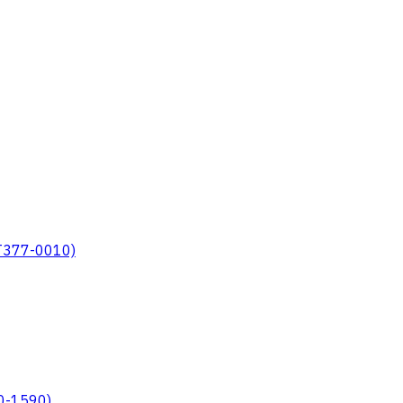
T377-0010)
0-1590)