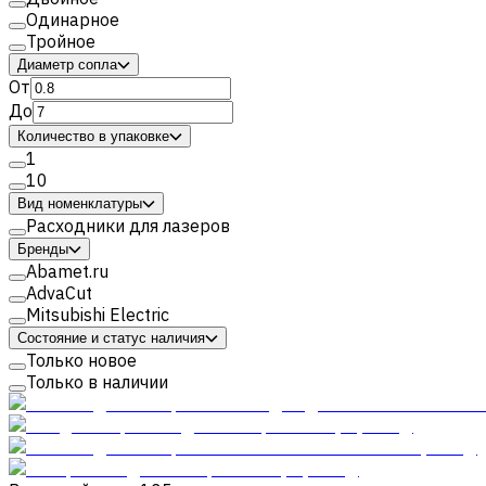
Одинарное
Тройное
Диаметр сопла
От
До
Количество в упаковке
1
10
Вид номенклатуры
Расходники для лазеров
Бренды
Abamet.ru
AdvaCut
Mitsubishi Electric
Состояние и статус наличия
Только новое
Только в наличии