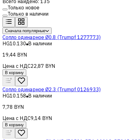
Всего найдено: 135
Только новое
Только в наличии
Сначала популярные
Cопло одинарное Ø0.8 (Trumpf 1277773)
HG10.130
В наличии
19,44 BYN
Цена с НДС
22,87 BYN
В корзину
Cопло одинарное Ø2.3 (Trumpf 0126933)
HG10.158
В наличии
7,78 BYN
Цена с НДС
9,14 BYN
В корзину