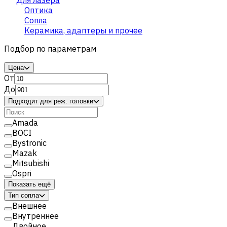
Оптика
Сопла
Керамика, адаптеры и прочее
Подбор по параметрам
Цена
От
До
Подходит для реж. головки
Amada
BOCI
Bystronic
Mazak
Mitsubishi
Ospri
Показать ещё
Тип сопла
Внешнее
Внутреннее
Двойное