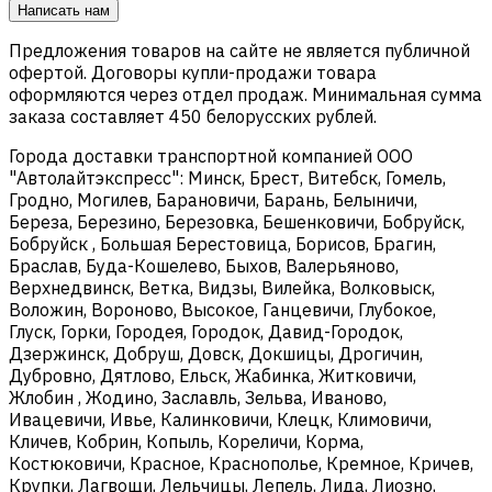
Написать нам
Предложения товаров на сайте не является публичной
офертой. Договоры купли-продажи товара
оформляются через отдел продаж. Минимальная сумма
заказа составляет 450 белорусских рублей.
Города доставки транспортной компанией ООО
"Автолайтэкспресс": Минск, Брест, Витебск, Гомель,
Гродно, Могилев, Барановичи, Барань, Белыничи,
Береза, Березино, Березовка, Бешенковичи, Бобруйск,
Бобруйск , Большая Берестовица, Борисов, Брагин,
Браслав, Буда-Кошелево, Быхов, Валерьяново,
Верхнедвинск, Ветка, Видзы, Вилейка, Волковыск,
Воложин, Вороново, Высокое, Ганцевичи, Глубокое,
Глуск, Горки, Городея, Городок, Давид-Городок,
Дзержинск, Добруш, Довск, Докшицы, Дрогичин,
Дубровно, Дятлово, Ельск, Жабинка, Житковичи,
Жлобин , Жодино, Заславль, Зельва, Иваново,
Ивацевичи, Ивье, Калинковичи, Клецк, Климовичи,
Кличев, Кобрин, Копыль, Кореличи, Корма,
Костюковичи, Красное, Краснополье, Кремное, Кричев,
Крупки, Лагвощи, Лельчицы, Лепель, Лида, Лиозно,