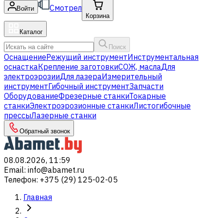
Смотрел
Войти
Корзина
Каталог
Поиск
Оснащение
Режущий инструмент
Инструментальная
оснастка
Крепление заготовки
СОЖ, масла
Для
электроэрозии
Для лазера
Измерительный
инструмент
Гибочный инструмент
Запчасти
Оборудование
Фрезерные станки
Токарные
станки
Электроэрозионные станки
Листогибочные
прессы
Лазерные станки
Обратный звонок
08.08.2026, 11:59
Email
:
info@abamet.ru
Телефон
:
+375 (29) 125-02-05
Главная