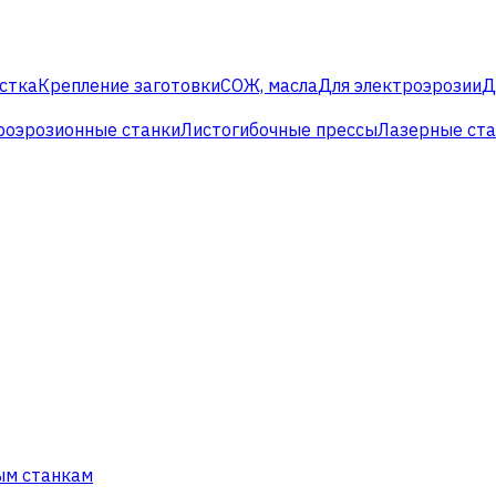
стка
Крепление заготовки
СОЖ, масла
Для электроэрозии
Д
роэрозионные станки
Листогибочные прессы
Лазерные ст
ым станкам