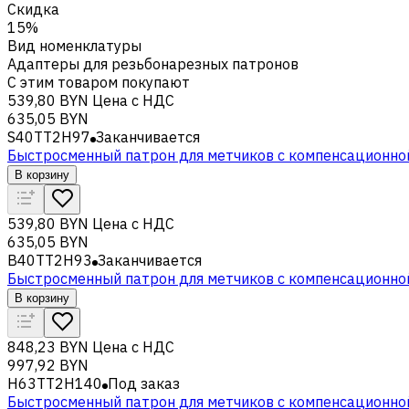
Скидка
15%
Вид номенклатуры
Адаптеры для резьбонарезных патронов
С этим товаром покупают
539,80 BYN
Цена с НДС
635,05 BYN
S40TT2H97
Заканчивается
Быстросменный патрон для метчиков с компенсационно
В корзину
539,80 BYN
Цена с НДС
635,05 BYN
B40TT2H93
Заканчивается
Быстросменный патрон для метчиков с компенсационно
В корзину
848,23 BYN
Цена с НДС
997,92 BYN
H63TT2H140
Под заказ
Быстросменный патрон для метчиков с компенсационно