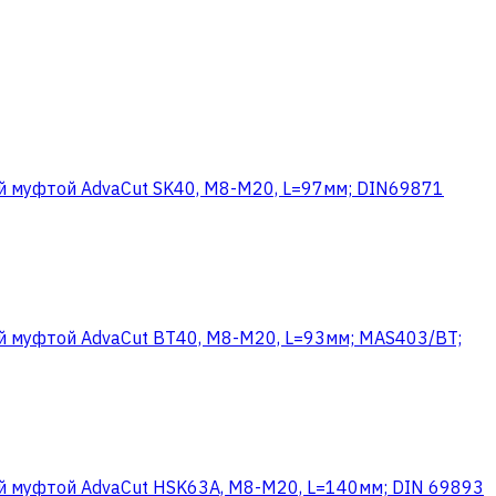
й муфтой AdvaCut SK40, M8-M20, L=97мм; DIN69871
й муфтой AdvaCut BT40, M8-M20, L=93мм; MAS403/BT;
й муфтой AdvaCut HSK63A, M8-M20, L=140мм; DIN 69893