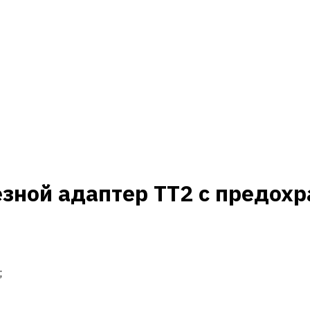
ной адаптер TT2 с предохр
;