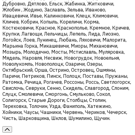
Дубровно, Дятлово, Ельск, Жабинка, Житковичи,
Жлобин , Жодино, Заславль, Зельва, Иваново,
Ивацевичи, Ивье, Калинковичи, Клецк, Климовичи,
Кличев, Кобрин, Копыль, Кореличи, Корма,
Костюковичи, Красное, Краснополье, Кремное, Кричев,
Крупки, Лагвощи, Лельчицы, Лепель, Лида, Лиозно,
Логойск, Лоев, Лунинец, Любань, Ляховичи, Малорита,
Марьина Горка, Микашевичи, Миоры, Михановичи,
Мозырь, Молодечно, Мосты, Мстиславль, Муляровка,
Мядель, Наровля, Несвиж, Новогрудок, Новоельня,
Новолукомль, Новополоцк, Озаричи, Озеры,
Октябрьский, Орша, Острино, Островец, Ошмяны,
Паричи, Петриков, Пинск, Полоцк, Поставы, Пружаны,
Ратомка, Речица, Рогачев, Россоны, Россь, Светлогорск,
Свислочь, Севруки, Сенно, Скидель, Славгород, Слоним,
Слуцк, Смолевичи, Сморгонь, Смульково, Сокол,
Солигорск, Старые Дороги, Столбцы, Столин,
Тереховка, Толочин, Узда, Фаниполь, Хатежино,
Хойники, Чаусы, Чашники, Червень, Чериков, Чечерск,
Чисть, Шарковщина, Шклов, Шумилино, Щучин.