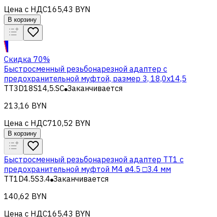
Цена с НДС
165,43 BYN
В корзину
Скидка 70%
Быстросменный резьбонарезной адаптер с
предохранительной муфтой, размер 3, 18,0х14,5
TT3D18S14,5.SC
Заканчивается
213,16 BYN
Цена с НДС
710,52 BYN
В корзину
Быстросменный резьбонарезной адаптер TT1 с
предохранительной муфтой M4 ø4.5 □3.4 мм
TT1D4.5S3.4
Заканчивается
140,62 BYN
Цена с НДС
165,43 BYN