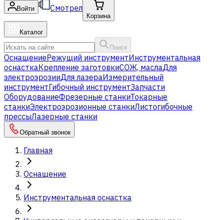
Смотрел
Войти
Корзина
Каталог
Поиск
Оснащение
Режущий инструмент
Инструментальная
оснастка
Крепление заготовки
СОЖ, масла
Для
электроэрозии
Для лазера
Измерительный
инструмент
Гибочный инструмент
Запчасти
Оборудование
Фрезерные станки
Токарные
станки
Электроэрозионные станки
Листогибочные
прессы
Лазерные станки
Обратный звонок
Главная
Оснащение
Инструментальная оснастка