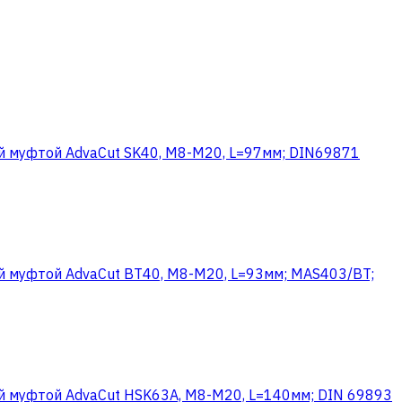
й муфтой AdvaCut SK40, M8-M20, L=97мм; DIN69871
й муфтой AdvaCut BT40, M8-M20, L=93мм; MAS403/BT;
й муфтой AdvaCut HSK63A, M8-M20, L=140мм; DIN 69893