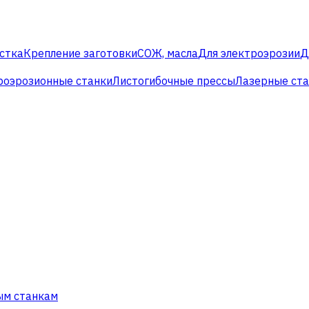
стка
Крепление заготовки
СОЖ, масла
Для электроэрозии
Д
роэрозионные станки
Листогибочные прессы
Лазерные ст
ым станкам