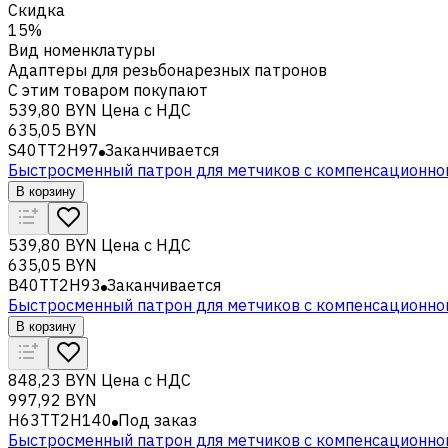
Скидка
15%
Вид номенклатуры
Адаптеры для резьбонарезных патронов
С этим товаром покупают
539,80 BYN
Цена с НДС
635,05 BYN
S40TT2H97
Заканчивается
Быстросменный патрон для метчиков с компенсационно
В корзину
539,80 BYN
Цена с НДС
635,05 BYN
B40TT2H93
Заканчивается
Быстросменный патрон для метчиков с компенсационно
В корзину
848,23 BYN
Цена с НДС
997,92 BYN
H63TT2H140
Под заказ
Быстросменный патрон для метчиков с компенсационно