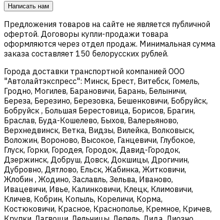
Написать нам
Предложения товаров на сайте не является публичной
офертой. Договоры купли-продажи товара
оформляются через отдел продаж. Минимальная сумма
заказа составляет 150 белорусских рублей.
Города доставки транспортной компанией ООО
"Автолайтэкспресс": Минск, Брест, Витебск, Гомель,
Гродно, Могилев, Барановичи, Барань, Белыничи,
Береза, Березино, Березовка, Бешенковичи, Бобруйск,
Бобруйск , Большая Берестовица, Борисов, Брагин,
Браслав, Буда-Кошелево, Быхов, Валерьяново,
Верхнедвинск, Ветка, Видзы, Вилейка, Волковыск,
Воложин, Вороново, Высокое, Ганцевичи, Глубокое,
Глуск, Горки, Городея, Городок, Давид-Городок,
Дзержинск, Добруш, Довск, Докшицы, Дрогичин,
Дубровно, Дятлово, Ельск, Жабинка, Житковичи,
Жлобин , Жодино, Заславль, Зельва, Иваново,
Ивацевичи, Ивье, Калинковичи, Клецк, Климовичи,
Кличев, Кобрин, Копыль, Кореличи, Корма,
Костюковичи, Красное, Краснополье, Кремное, Кричев,
Крупки, Лагвощи, Лельчицы, Лепель, Лида, Лиозно,