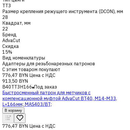
TT3
Размер крепления режущего инструмента (DCON), мм
28
Квадрат, мм
22
Бренд
AdvaCut
Скидка
15%
Вид номенклатуры
Адаптеры для резьбонарезных патронов
С этим товаром покупают
776,47 BYN
Цена с НДС
913,50 BYN
B40TT3H166
Под заказ
Быстросменный патрон для метчиков с
компенсационной муфтой AdvaCut BT40, M14-M33,
L=166мм; MAS403/BT;
В корзину
776,47 BYN
Цена с НДС