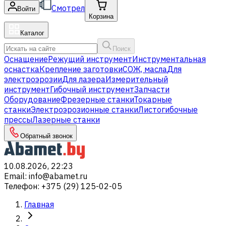
Смотрел
Войти
Корзина
Каталог
Поиск
Оснащение
Режущий инструмент
Инструментальная
оснастка
Крепление заготовки
СОЖ, масла
Для
электроэрозии
Для лазера
Измерительный
инструмент
Гибочный инструмент
Запчасти
Оборудование
Фрезерные станки
Токарные
станки
Электроэрозионные станки
Листогибочные
прессы
Лазерные станки
Обратный звонок
10.08.2026, 22:23
Email
:
info@abamet.ru
Телефон
:
+375 (29) 125-02-05
Главная