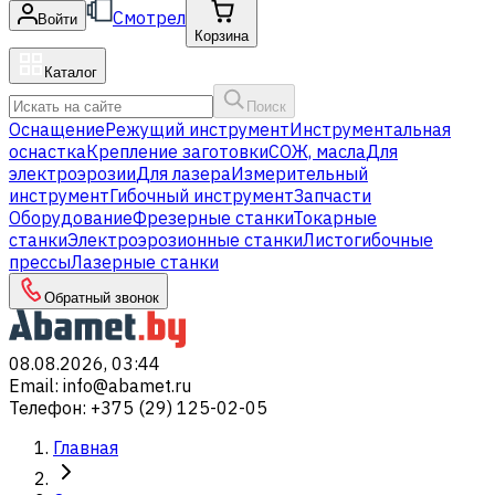
Смотрел
Войти
Корзина
Каталог
Поиск
Оснащение
Режущий инструмент
Инструментальная
оснастка
Крепление заготовки
СОЖ, масла
Для
электроэрозии
Для лазера
Измерительный
инструмент
Гибочный инструмент
Запчасти
Оборудование
Фрезерные станки
Токарные
станки
Электроэрозионные станки
Листогибочные
прессы
Лазерные станки
Обратный звонок
08.08.2026, 03:44
Email
:
info@abamet.ru
Телефон
:
+375 (29) 125-02-05
Главная