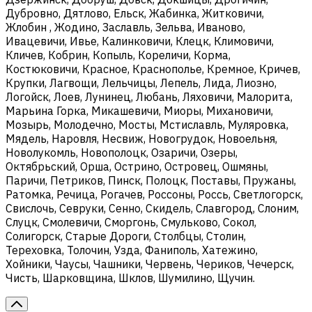
Дубровно, Дятлово, Ельск, Жабинка, Житковичи,
Жлобин , Жодино, Заславль, Зельва, Иваново,
Ивацевичи, Ивье, Калинковичи, Клецк, Климовичи,
Кличев, Кобрин, Копыль, Кореличи, Корма,
Костюковичи, Красное, Краснополье, Кремное, Кричев,
Крупки, Лагвощи, Лельчицы, Лепель, Лида, Лиозно,
Логойск, Лоев, Лунинец, Любань, Ляховичи, Малорита,
Марьина Горка, Микашевичи, Миоры, Михановичи,
Мозырь, Молодечно, Мосты, Мстиславль, Муляровка,
Мядель, Наровля, Несвиж, Новогрудок, Новоельня,
Новолукомль, Новополоцк, Озаричи, Озеры,
Октябрьский, Орша, Острино, Островец, Ошмяны,
Паричи, Петриков, Пинск, Полоцк, Поставы, Пружаны,
Ратомка, Речица, Рогачев, Россоны, Россь, Светлогорск,
Свислочь, Севруки, Сенно, Скидель, Славгород, Слоним,
Слуцк, Смолевичи, Сморгонь, Смульково, Сокол,
Солигорск, Старые Дороги, Столбцы, Столин,
Тереховка, Толочин, Узда, Фаниполь, Хатежино,
Хойники, Чаусы, Чашники, Червень, Чериков, Чечерск,
Чисть, Шарковщина, Шклов, Шумилино, Щучин.