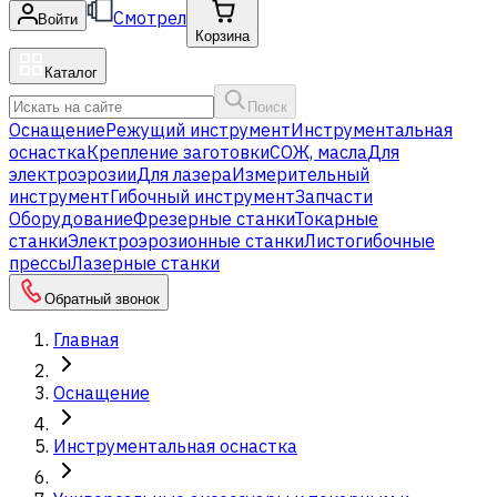
Смотрел
Войти
Корзина
Каталог
Поиск
Оснащение
Режущий инструмент
Инструментальная
оснастка
Крепление заготовки
СОЖ, масла
Для
электроэрозии
Для лазера
Измерительный
инструмент
Гибочный инструмент
Запчасти
Оборудование
Фрезерные станки
Токарные
станки
Электроэрозионные станки
Листогибочные
прессы
Лазерные станки
Обратный звонок
Главная
Оснащение
Инструментальная оснастка