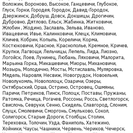
Воложин, Вороново, Высокое, Ганцевичи, Глубокое,
Глуск, Горки, Городея, Городок, Давид-Городок,
Дзержинск, Добруш, Довск, Докшицы, Дрогичин,
Дубровно, Дятлово, Ельск, Жабинка, Житковичи,
Жлобин , Жодино, Заславль, Зельва, Иваново,
Ивацевичи, Ивье, Калинковичи, Клецк, Климовичи,
Кличев, Кобрин, Копыль, Кореличи, Корма,
Костюковичи, Красное, Краснополье, Кремное, Кричев,
Крупки, Лагвощи, Лельчицы, Лепель, Лида, Лиозно,
Логойск, Лоев, Лунинец, Любань, Ляховичи, Малорита,
Марьина Горка, Микашевичи, Миоры, Михановичи,
Мозырь, Молодечно, Мосты, Мстиславль, Муляровка,
Мядель, Наровля, Несвиж, Новогрудок, Новоельня,
Новолукомль, Новополоцк, Озаричи, Озеры,
Октябрьский, Орша, Острино, Островец, Ошмяны,
Паричи, Петриков, Пинск, Полоцк, Поставы, Пружаны,
Ратомка, Речица, Рогачев, Россоны, Россь, Светлогорск,
Свислочь, Севруки, Сенно, Скидель, Славгород, Слоним,
Слуцк, Смолевичи, Сморгонь, Смульково, Сокол,
Солигорск, Старые Дороги, Столбцы, Столин,
Тереховка, Толочин, Узда, Фаниполь, Хатежино,
Хойники, Чаусы, Чашники, Червень, Чериков, Чечерск,