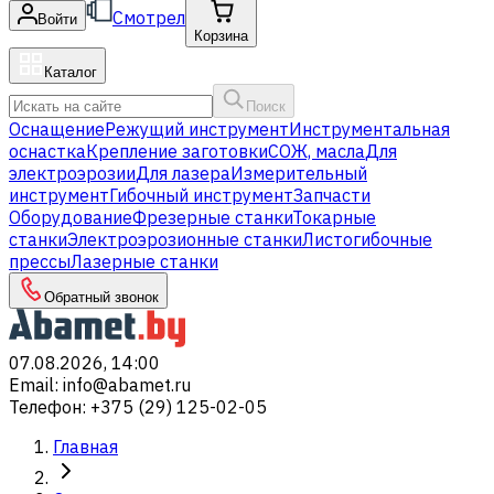
Смотрел
Войти
Корзина
Каталог
Поиск
Оснащение
Режущий инструмент
Инструментальная
оснастка
Крепление заготовки
СОЖ, масла
Для
электроэрозии
Для лазера
Измерительный
инструмент
Гибочный инструмент
Запчасти
Оборудование
Фрезерные станки
Токарные
станки
Электроэрозионные станки
Листогибочные
прессы
Лазерные станки
Обратный звонок
07.08.2026, 14:00
Email
:
info@abamet.ru
Телефон
:
+375 (29) 125-02-05
Главная