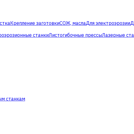
стка
Крепление заготовки
СОЖ, масла
Для электроэрозии
Д
роэрозионные станки
Листогибочные прессы
Лазерные ст
ым станкам