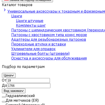
Каталог товаров
Универсальные аксессуары к токарным и фрезерным
Цанги
Цанги штучные
Комплекты цанг
Патроны с цилиндрическим хвостовиком (переход
Патроны с хвостовиком типа конус морзе
Адаптеры для резьбонарезных патронов
Переходные втулки и вставки
Удлинители для оправок
Штревельные болты (штревели)
Оснастка и аксессуары для обслуживания
Подбор по параметрам
Цена
От
До
Вид зажима
Гидравлический
Для метчиков (ER)
Силовой (фрезерный)