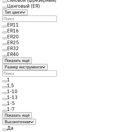
Цанговый (ER)
Тип цанги
ER11
ER16
ER20
ER25
ER32
ER40
Показать ещё
Размер инструмента
1
1,5
1-10
1-13
1-5
1-7
Показать ещё
Высокоточная
Да