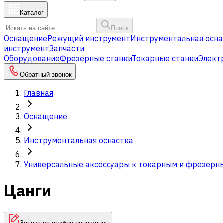
Каталог
Поиск
Оснащение
Режущий инструмент
Инструментальная осна
инструмент
Запчасти
Оборудование
Фрезерные станки
Токарные станки
Элект
Обратный звонок
Главная
Оснащение
Инструментальная оснастка
Универсальные аксессуары к токарным и фрезерн
Цанги
Заявка на подбор оснащения