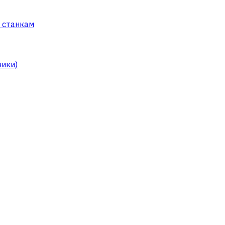
 станкам
ники)