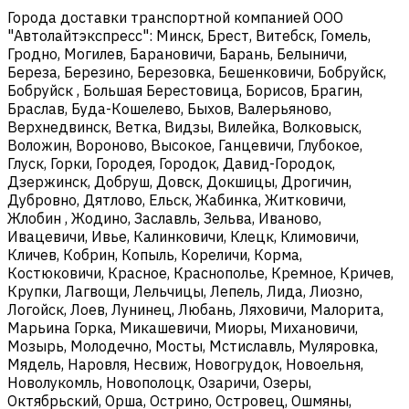
Города доставки транспортной компанией ООО
"Автолайтэкспресс": Минск, Брест, Витебск, Гомель,
Гродно, Могилев, Барановичи, Барань, Белыничи,
Береза, Березино, Березовка, Бешенковичи, Бобруйск,
Бобруйск , Большая Берестовица, Борисов, Брагин,
Браслав, Буда-Кошелево, Быхов, Валерьяново,
Верхнедвинск, Ветка, Видзы, Вилейка, Волковыск,
Воложин, Вороново, Высокое, Ганцевичи, Глубокое,
Глуск, Горки, Городея, Городок, Давид-Городок,
Дзержинск, Добруш, Довск, Докшицы, Дрогичин,
Дубровно, Дятлово, Ельск, Жабинка, Житковичи,
Жлобин , Жодино, Заславль, Зельва, Иваново,
Ивацевичи, Ивье, Калинковичи, Клецк, Климовичи,
Кличев, Кобрин, Копыль, Кореличи, Корма,
Костюковичи, Красное, Краснополье, Кремное, Кричев,
Крупки, Лагвощи, Лельчицы, Лепель, Лида, Лиозно,
Логойск, Лоев, Лунинец, Любань, Ляховичи, Малорита,
Марьина Горка, Микашевичи, Миоры, Михановичи,
Мозырь, Молодечно, Мосты, Мстиславль, Муляровка,
Мядель, Наровля, Несвиж, Новогрудок, Новоельня,
Новолукомль, Новополоцк, Озаричи, Озеры,
Октябрьский, Орша, Острино, Островец, Ошмяны,