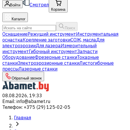
Смотрел
Войти
Корзина
Каталог
Поиск
Оснащение
Режущий инструмент
Инструментальная
оснастка
Крепление заготовки
СОЖ, масла
Для
электроэрозии
Для лазера
Измерительный
инструмент
Гибочный инструмент
Запчасти
Оборудование
Фрезерные станки
Токарные
станки
Электроэрозионные станки
Листогибочные
прессы
Лазерные станки
Обратный звонок
08.08.2026, 19:33
Email
:
info@abamet.ru
Телефон
:
+375 (29) 125-02-05
Главная