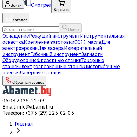
Смотрел
Войти
Корзина
Каталог
Поиск
Оснащение
Режущий инструмент
Инструментальная
оснастка
Крепление заготовки
СОЖ, масла
Для
электроэрозии
Для лазера
Измерительный
инструмент
Гибочный инструмент
Запчасти
Оборудование
Фрезерные станки
Токарные
станки
Электроэрозионные станки
Листогибочные
прессы
Лазерные станки
Обратный звонок
06.08.2026, 11:09
Email
:
info@abamet.ru
Телефон
:
+375 (29) 125-02-05
Главная