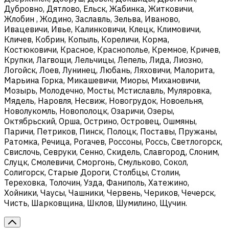
Дубровно, Дятлово, Ельск, Жабинка, Житковичи,
Жлобин , Жодино, Заславль, Зельва, Иваново,
Ивацевичи, Ивье, Калинковичи, Клецк, Климовичи,
Кличев, Кобрин, Копыль, Кореличи, Корма,
Костюковичи, Красное, Краснополье, Кремное, Кричев,
Крупки, Лагвощи, Лельчицы, Лепель, Лида, Лиозно,
Логойск, Лоев, Лунинец, Любань, Ляховичи, Малорита,
Марьина Горка, Микашевичи, Миоры, Михановичи,
Мозырь, Молодечно, Мосты, Мстиславль, Муляровка,
Мядель, Наровля, Несвиж, Новогрудок, Новоельня,
Новолукомль, Новополоцк, Озаричи, Озеры,
Октябрьский, Орша, Острино, Островец, Ошмяны,
Паричи, Петриков, Пинск, Полоцк, Поставы, Пружаны,
Ратомка, Речица, Рогачев, Россоны, Россь, Светлогорск,
Свислочь, Севруки, Сенно, Скидель, Славгород, Слоним,
Слуцк, Смолевичи, Сморгонь, Смульково, Сокол,
Солигорск, Старые Дороги, Столбцы, Столин,
Тереховка, Толочин, Узда, Фаниполь, Хатежино,
Хойники, Чаусы, Чашники, Червень, Чериков, Чечерск,
Чисть, Шарковщина, Шклов, Шумилино, Щучин.