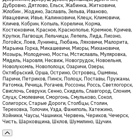
Дубровно, Дятлово, Ельск, Жабинка, Житковичи,
Жлобин , Жодино, Заславль, Зельва, Иваново,
Ивацевичи, Ивье, Калинковичи, Клецк, Климовичи,
Кличев, Кобрин, Копыль, Кореличи, Корма,
Костюковичи, Красное, Краснополье, Кремное, Кричев,
Крупки, Лагвощи, Лельчицы, Лепель, Лида, Лиозно,
Логойск, Лоев, Лунинец, Любань, Ляховичи, Малорита,
Марьина Горка, Микашевичи, Миоры, Михановичи,
Мозырь, Молодечно, Мосты, Мстиславль, Муляровка,
Мядель, Наровля, Несвиж, Новогрудок, Новоельня,
Новолукомль, Новополоцк, Озаричи, Озеры,
Октябрьский, Орша, Острино, Островец, Ошмяны,
Паричи, Петриков, Пинск, Полоцк, Поставы, Пружаны,
Ратомка, Речица, Рогачев, Россоны, Россь, Светлогорск,
Свислочь, Севруки, Сенно, Скидель, Славгород, Слоним,
Слуцк, Смолевичи, Сморгонь, Смульково, Сокол,
Солигорск, Старые Дороги, Столбцы, Столин,
Тереховка, Толочин, Узда, Фаниполь, Хатежино,
Хойники, Чаусы, Чашники, Червень, Чериков, Чечерск,
Чисть, Шарковщина, Шклов, Шумилино, Щучин.