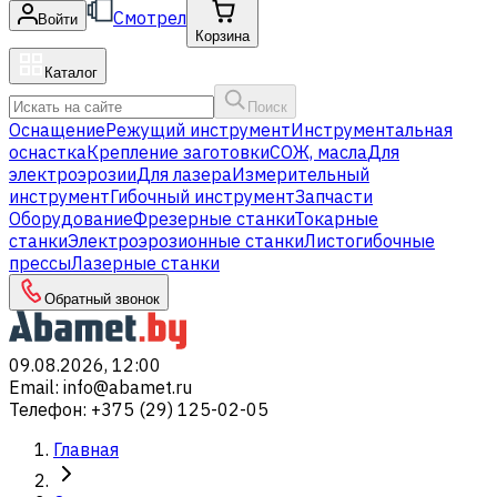
Смотрел
Войти
Корзина
Каталог
Поиск
Оснащение
Режущий инструмент
Инструментальная
оснастка
Крепление заготовки
СОЖ, масла
Для
электроэрозии
Для лазера
Измерительный
инструмент
Гибочный инструмент
Запчасти
Оборудование
Фрезерные станки
Токарные
станки
Электроэрозионные станки
Листогибочные
прессы
Лазерные станки
Обратный звонок
09.08.2026, 12:00
Email
:
info@abamet.ru
Телефон
:
+375 (29) 125-02-05
Главная