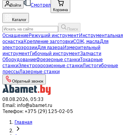
Смотрел
Войти
Корзина
Каталог
Поиск
Оснащение
Режущий инструмент
Инструментальная
оснастка
Крепление заготовки
СОЖ, масла
Для
электроэрозии
Для лазера
Измерительный
инструмент
Гибочный инструмент
Запчасти
Оборудование
Фрезерные станки
Токарные
станки
Электроэрозионные станки
Листогибочные
прессы
Лазерные станки
Обратный звонок
08.08.2026, 05:33
Email
:
info@abamet.ru
Телефон
:
+375 (29) 125-02-05
Главная