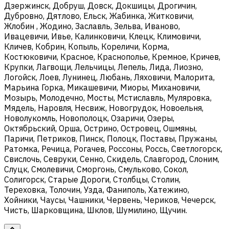
Дзержинск, Добруш, Довск, Докшицы, Дрогичин,
Дубровно, Дятлово, Ельск, Жабинка, Житковичи,
Жлобин , Жодино, Заславль, Зельва, Иваново,
Ивацевичи, Ивье, Калинковичи, Клецк, Климовичи,
Кличев, Кобрин, Копыль, Кореличи, Корма,
Костюковичи, Красное, Краснополье, Кремное, Кричев,
Крупки, Лагвощи, Лельчицы, Лепель, Лида, Лиозно,
Логойск, Лоев, Лунинец, Любань, Ляховичи, Малорита,
Марьина Горка, Микашевичи, Миоры, Михановичи,
Мозырь, Молодечно, Мосты, Мстиславль, Муляровка,
Мядель, Наровля, Несвиж, Новогрудок, Новоельня,
Новолукомль, Новополоцк, Озаричи, Озеры,
Октябрьский, Орша, Острино, Островец, Ошмяны,
Паричи, Петриков, Пинск, Полоцк, Поставы, Пружаны,
Ратомка, Речица, Рогачев, Россоны, Россь, Светлогорск,
Свислочь, Севруки, Сенно, Скидель, Славгород, Слоним,
Слуцк, Смолевичи, Сморгонь, Смульково, Сокол,
Солигорск, Старые Дороги, Столбцы, Столин,
Тереховка, Толочин, Узда, Фаниполь, Хатежино,
Хойники, Чаусы, Чашники, Червень, Чериков, Чечерск,
Чисть, Шарковщина, Шклов, Шумилино, Щучин.