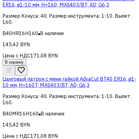
ER16, ø1-10 мм, H=160; MAS403/BT; AD; G6,3
Размер Конуса
:
40
.
Размер инструмента
:
1-10
.
Вылет
:
160
.
B40HR16H160
В наличии
145,42 BYN
Цена с НДС
171,08 BYN
В корзину
Цанговый патрон c мини гайкой AdvaCut BT40 ER16, ø1-
10 мм, H=160T; MAS403/BT; AD; G6,3
Размер Конуса
:
40
.
Размер инструмента
:
1-10
.
Вылет
:
160
.
B40MR16H160
В наличии
145,42 BYN
Цена с НДС
171,08 BYN