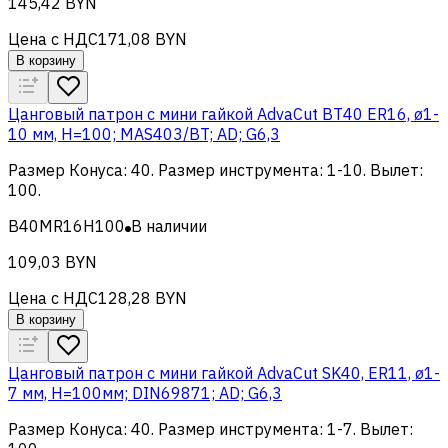
145,42 BYN
Цена с НДС
171,08 BYN
В корзину
Цанговый патрон c мини гайкой AdvaCut BT40 ER16, ø1-
10 мм, H=100; MAS403/BT; AD; G6,3
Размер Конуса
:
40
.
Размер инструмента
:
1-10
.
Вылет
:
100
.
B40MR16H100
В наличии
109,03 BYN
Цена с НДС
128,28 BYN
В корзину
Цанговый патрон c мини гайкой AdvaCut SK40, ER11, ø1-
7 мм, H=100мм; DIN69871; AD; G6,3
Размер Конуса
:
40
.
Размер инструмента
:
1-7
.
Вылет
: