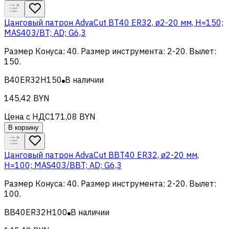
Цанговый патрон AdvaCut BT40 ER32, ø2-20 мм, H=150;
MAS403/BT; AD; G6,3
Размер Конуса
:
40
.
Размер инструмента
:
2-20
.
Вылет
:
150
.
B40ER32H150
В наличии
145,42 BYN
Цена с НДС
171,08 BYN
В корзину
Цанговый патрон AdvaCut BBT40 ER32, ø2-20 мм,
H=100; MAS403/BBT; AD; G6,3
Размер Конуса
:
40
.
Размер инструмента
:
2-20
.
Вылет
:
100
.
BB40ER32H100
В наличии