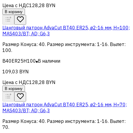
Цена с НДС
128,28 BYN
В корзину
Цанговый патрон AdvaCut BT40 ER25, ø2-16 мм, H=100;
MAS403/BT; AD; G6,3
Размер Конуса
:
40
.
Размер инструмента
:
1-16
.
Вылет
:
100
.
B40ER25H100
В наличии
109,03 BYN
Цена с НДС
128,28 BYN
В корзину
Цанговый патрон AdvaCut BT40 ER25, ø2-16 мм, H=70;
MAS403/BT; AD; G6,3
Размер Конуса
:
40
.
Размер инструмента
:
1-16
.
Вылет
:
70
.