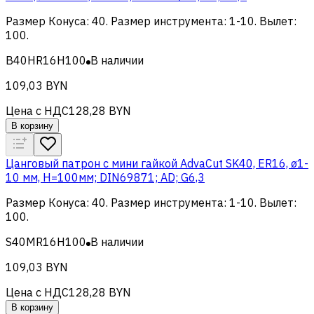
Размер Конуса
:
40
.
Размер инструмента
:
1-10
.
Вылет
:
100
.
B40HR16H100
В наличии
109,03 BYN
Цена с НДС
128,28 BYN
В корзину
Цанговый патрон c мини гайкой AdvaCut SK40, ER16, ø1-
10 мм, H=100мм; DIN69871; AD; G6,3
Размер Конуса
:
40
.
Размер инструмента
:
1-10
.
Вылет
:
100
.
S40MR16H100
В наличии
109,03 BYN
Цена с НДС
128,28 BYN
В корзину