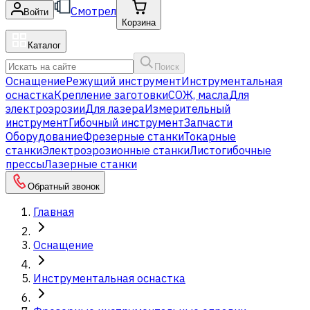
Смотрел
Войти
Корзина
Каталог
Поиск
Оснащение
Режущий инструмент
Инструментальная
оснастка
Крепление заготовки
СОЖ, масла
Для
электроэрозии
Для лазера
Измерительный
инструмент
Гибочный инструмент
Запчасти
Оборудование
Фрезерные станки
Токарные
станки
Электроэрозионные станки
Листогибочные
прессы
Лазерные станки
Обратный звонок
Главная
Оснащение
Инструментальная оснастка