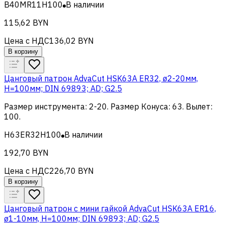
B40MR11H100
В наличии
115,62 BYN
Цена с НДС
136,02 BYN
В корзину
Цанговый патрон AdvaCut HSK63A ER32, ø2-20мм,
H=100мм; DIN 69893; AD; G2.5
Размер инструмента
:
2-20
.
Размер Конуса
:
63
.
Вылет
:
100
.
H63ER32H100
В наличии
192,70 BYN
Цена с НДС
226,70 BYN
В корзину
Цанговый патрон c мини гайкой AdvaCut HSK63A ER16,
ø1-10мм, H=100мм; DIN 69893; AD; G2.5