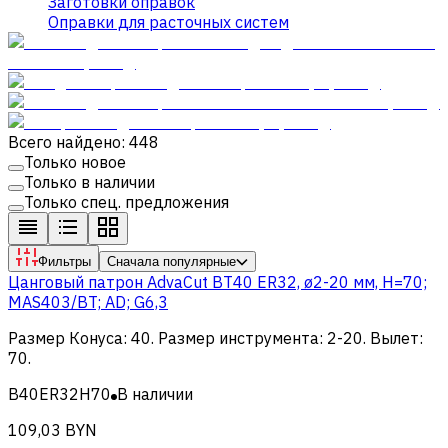
Заготовки оправок
Оправки для расточных систем
Всего найдено: 448
Только новое
Только в наличии
Только спец. предложения
Фильтры
Сначала популярные
Цанговый патрон AdvaCut BT40 ER32, ø2-20 мм, H=70;
MAS403/BT; AD; G6,3
Размер Конуса
:
40
.
Размер инструмента
:
2-20
.
Вылет
:
70
.
B40ER32H70
В наличии
109,03 BYN