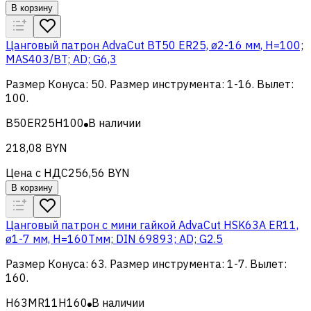
В корзину
Цанговый патрон AdvaCut BT50 ER25, ø2-16 мм, H=100;
MAS403/BT; AD; G6,3
Размер Конуса
:
50
.
Размер инструмента
:
1-16
.
Вылет
:
100
.
B50ER25H100
В наличии
218,08 BYN
Цена с НДС
256,56 BYN
В корзину
Цанговый патрон c мини гайкой AdvaCut HSK63A ER11,
ø1-7 мм, H=160Tмм; DIN 69893; AD; G2.5
Размер Конуса
:
63
.
Размер инструмента
:
1-7
.
Вылет
:
160
.
H63MR11H160
В наличии