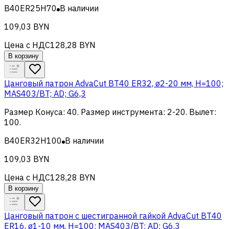
B40ER25H70
В наличии
109,03 BYN
Цена с НДС
128,28 BYN
В корзину
Цанговый патрон AdvaCut BT40 ER32, ø2-20 мм, H=100;
MAS403/BT; AD; G6,3
Размер Конуса
:
40
.
Размер инструмента
:
2-20
.
Вылет
:
100
.
B40ER32H100
В наличии
109,03 BYN
Цена с НДС
128,28 BYN
В корзину
Цанговый патрон c шестигранной гайкой AdvaCut BT40
ER16, ø1-10 мм, H=100; MAS403/BT; AD; G6,3