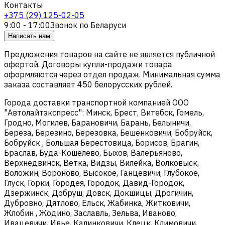
Контакты
+375 (29) 125-02-05
9:00 - 17:00
Звонок по Беларуси
Написать нам
Предложения товаров на сайте не является публичной
офертой. Договоры купли-продажи товара
оформляются через отдел продаж. Минимальная сумма
заказа составляет 450 белорусских рублей.
Города доставки транспортной компанией ООО
"Автолайтэкспресс": Минск, Брест, Витебск, Гомель,
Гродно, Могилев, Барановичи, Барань, Белыничи,
Береза, Березино, Березовка, Бешенковичи, Бобруйск,
Бобруйск , Большая Берестовица, Борисов, Брагин,
Браслав, Буда-Кошелево, Быхов, Валерьяново,
Верхнедвинск, Ветка, Видзы, Вилейка, Волковыск,
Воложин, Вороново, Высокое, Ганцевичи, Глубокое,
Глуск, Горки, Городея, Городок, Давид-Городок,
Дзержинск, Добруш, Довск, Докшицы, Дрогичин,
Дубровно, Дятлово, Ельск, Жабинка, Житковичи,
Жлобин , Жодино, Заславль, Зельва, Иваново,
Ивацевичи, Ивье, Калинковичи, Клецк, Климовичи,