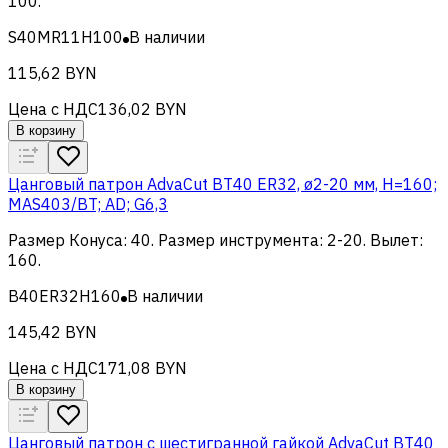
100
.
S40MR11H100
В наличии
115,62 BYN
Цена с НДС
136,02 BYN
В корзину
Цанговый патрон AdvaCut BT40 ER32, ø2-20 мм, H=160;
MAS403/BT; AD; G6,3
Размер Конуса
:
40
.
Размер инструмента
:
2-20
.
Вылет
:
160
.
B40ER32H160
В наличии
145,42 BYN
Цена с НДС
171,08 BYN
В корзину
Цанговый патрон c шестигранной гайкой AdvaCut BT40