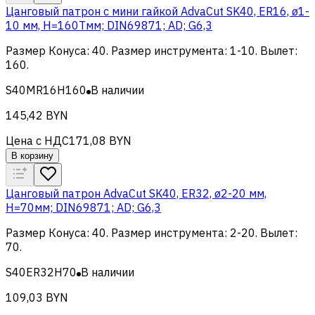
Цанговый патрон c мини гайкой AdvaCut SK40, ER16, ø1-
10 мм, H=160Tмм; DIN69871; AD; G6,3
Размер Конуса
:
40
.
Размер инструмента
:
1-10
.
Вылет
:
160
.
S40MR16H160
В наличии
145,42 BYN
Цена с НДС
171,08 BYN
В корзину
Цанговый патрон AdvaCut SK40, ER32, ø2-20 мм,
H=70мм; DIN69871; AD; G6,3
Размер Конуса
:
40
.
Размер инструмента
:
2-20
.
Вылет
:
70
.
S40ER32H70
В наличии
109,03 BYN