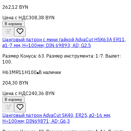
262,12 BYN
Цена с НДС
308,38 BYN
В корзину
Цанговый патрон c мини гайкой AdvaCut HSK63A ER11,
ø1-7 мм, H=100мм; DIN 69893; AD; G2.5
Размер Конуса
:
63
.
Размер инструмента
:
1-7
.
Вылет
:
100
.
H63MR11H100
В наличии
204,30 BYN
Цена с НДС
240,36 BYN
В корзину
Цанговый патрон AdvaCut SK40, ER25, ø2-16 мм,
H=100мм; DIN69871; AD; G6,3