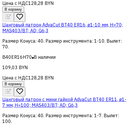
Цена с НДС
128,28 BYN
В корзину
Цанговый патрон AdvaCut BT40 ER16, ø1-10 мм, H=70;
MAS403/BT; AD; G6,3
Размер Конуса
:
40
.
Размер инструмента
:
1-10
.
Вылет
:
70
.
B40ER16H70
В наличии
109,03 BYN
Цена с НДС
128,28 BYN
В корзину
Цанговый патрон c мини гайкой AdvaCut BT40 ER11, ø1-
7 мм, H=100; MAS403/BT; AD; G6,3
Размер Конуса
:
40
.
Размер инструмента
:
1-7
.
Вылет
:
100
.