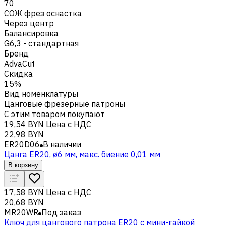
70
СОЖ фрез оснастка
Через центр
Балансировка
G6,3 - стандартная
Бренд
AdvaCut
Скидка
15%
Вид номенклатуры
Цанговые фрезерные патроны
С этим товаром покупают
19,54 BYN
Цена с НДС
22,98 BYN
ER20D06
В наличии
Цанга ER20, ø6 мм, макс. биение 0,01 мм
В корзину
17,58 BYN
Цена с НДС
20,68 BYN
MR20WR
Под заказ
Ключ для цангового патрона ER20 с мини-гайкой