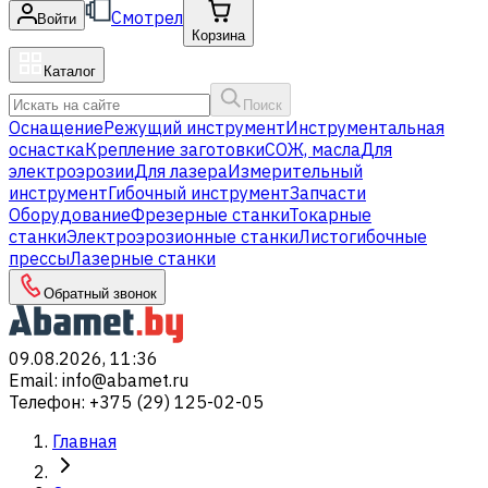
Смотрел
Войти
Корзина
Каталог
Поиск
Оснащение
Режущий инструмент
Инструментальная
оснастка
Крепление заготовки
СОЖ, масла
Для
электроэрозии
Для лазера
Измерительный
инструмент
Гибочный инструмент
Запчасти
Оборудование
Фрезерные станки
Токарные
станки
Электроэрозионные станки
Листогибочные
прессы
Лазерные станки
Обратный звонок
09.08.2026, 11:36
Email
:
info@abamet.ru
Телефон
:
+375 (29) 125-02-05
Главная