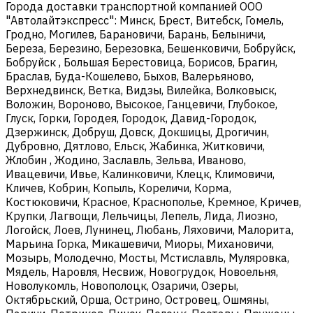
Города доставки транспортной компанией ООО
"Автолайтэкспресс": Минск, Брест, Витебск, Гомель,
Гродно, Могилев, Барановичи, Барань, Белыничи,
Береза, Березино, Березовка, Бешенковичи, Бобруйск,
Бобруйск , Большая Берестовица, Борисов, Брагин,
Браслав, Буда-Кошелево, Быхов, Валерьяново,
Верхнедвинск, Ветка, Видзы, Вилейка, Волковыск,
Воложин, Вороново, Высокое, Ганцевичи, Глубокое,
Глуск, Горки, Городея, Городок, Давид-Городок,
Дзержинск, Добруш, Довск, Докшицы, Дрогичин,
Дубровно, Дятлово, Ельск, Жабинка, Житковичи,
Жлобин , Жодино, Заславль, Зельва, Иваново,
Ивацевичи, Ивье, Калинковичи, Клецк, Климовичи,
Кличев, Кобрин, Копыль, Кореличи, Корма,
Костюковичи, Красное, Краснополье, Кремное, Кричев,
Крупки, Лагвощи, Лельчицы, Лепель, Лида, Лиозно,
Логойск, Лоев, Лунинец, Любань, Ляховичи, Малорита,
Марьина Горка, Микашевичи, Миоры, Михановичи,
Мозырь, Молодечно, Мосты, Мстиславль, Муляровка,
Мядель, Наровля, Несвиж, Новогрудок, Новоельня,
Новолукомль, Новополоцк, Озаричи, Озеры,
Октябрьский, Орша, Острино, Островец, Ошмяны,