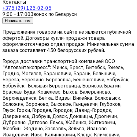
Контакты
+375 (29) 125-02-05
9:00 - 17:00
Звонок по Беларуси
Написать нам
Предложения товаров на сайте не является публичной
офертой. Договоры купли-продажи товара
оформляются через отдел продаж. Минимальная сумма
заказа составляет 450 белорусских рублей.
Города доставки транспортной компанией ООО
"Автолайтэкспресс": Минск, Брест, Витебск, Гомель,
Гродно, Могилев, Барановичи, Барань, Белыничи,
Береза, Березино, Березовка, Бешенковичи, Бобруйск,
Бобруйск , Большая Берестовица, Борисов, Брагин,
Браслав, Буда-Кошелево, Быхов, Валерьяново,
Верхнедвинск, Ветка, Видзы, Вилейка, Волковыск,
Воложин, Вороново, Высокое, Ганцевичи, Глубокое,
Глуск, Горки, Городея, Городок, Давид-Городок,
Дзержинск, Добруш, Довск, Докшицы, Дрогичин,
Дубровно, Дятлово, Ельск, Жабинка, Житковичи,
Жлобин , Жодино, Заславль, Зельва, Иваново,
Ивацевичи, Ивье, Калинковичи, Клецк, Климовичи,