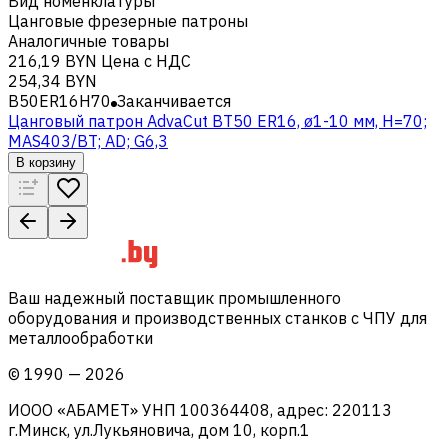
Вид номенклатуры
Цанговые фрезерные патроны
Аналогичные товары
216,19 BYN
Цена с НДС
254,34 BYN
B50ER16H70
Заканчивается
Цанговый патрон AdvaCut BT50 ER16, ø1-10 мм, H=70;
MAS403/BT; AD; G6,3
В корзину
Ваш надежный поставщик промышленного
оборудования и производственных станков с ЧПУ для
металлообработки
©
1990
—
2026
ИООО «АБАМЕТ» УНП 100364408, адрес: 220113
г.Минск, ул.Лукьяновича, дом 10, корп.1