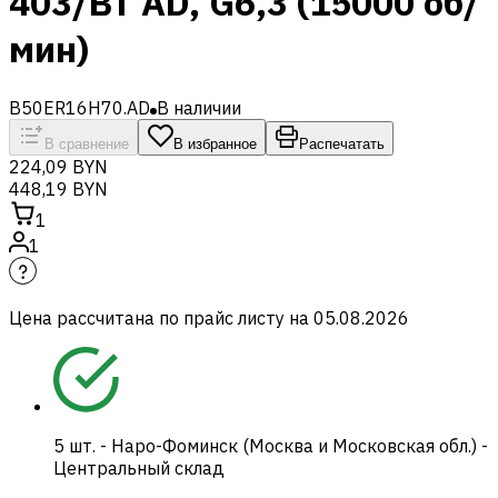
403/BT AD, G6,3 (15000 об/
мин)
B50ER16H70.AD
В наличии
В сравнение
В избранное
Распечатать
224,09 BYN
448,19 BYN
1
1
Цена рассчитана по прайс листу на
05.08.2026
5
шт.
-
Наро-Фоминск (Москва и Московская обл.) -
Центральный склад