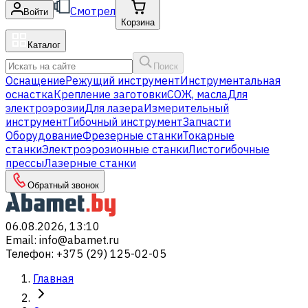
Смотрел
Войти
Корзина
Каталог
Поиск
Оснащение
Режущий инструмент
Инструментальная
оснастка
Крепление заготовки
СОЖ, масла
Для
электроэрозии
Для лазера
Измерительный
инструмент
Гибочный инструмент
Запчасти
Оборудование
Фрезерные станки
Токарные
станки
Электроэрозионные станки
Листогибочные
прессы
Лазерные станки
Обратный звонок
06.08.2026, 13:10
Email
:
info@abamet.ru
Телефон
:
+375 (29) 125-02-05
Главная